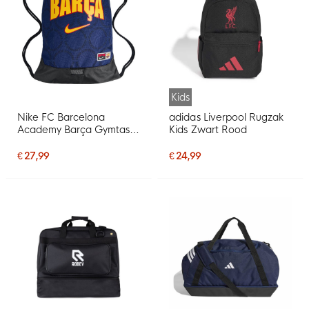
Kids
Nike FC Barcelona
adidas Liverpool Rugzak
Academy Barça Gymtas
Kids Zwart Rood
2026-2027 Donkerblauw
Geel Rood
€ 27,99
€ 24,99