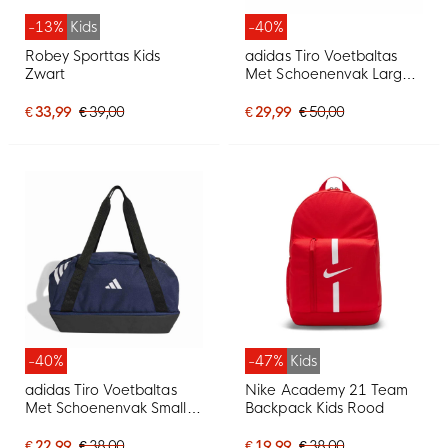
-13%
Kids
-40%
Robey Sporttas Kids
adidas Tiro Voetbaltas
Zwart
Met Schoenenvak Large
Blauw Wit
€ 33,99
€ 39,00
€ 29,99
€ 50,00
-40%
-47%
Kids
adidas Tiro Voetbaltas
Nike Academy 21 Team
Met Schoenenvak Small
Backpack Kids Rood
Blauw Wit
€ 22,99
€ 38,00
€ 19,99
€ 38,00