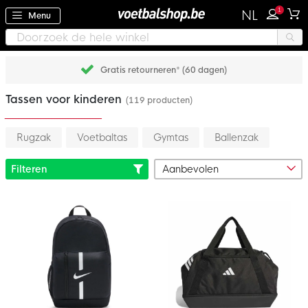
1
NL
Menu
Gratis retourneren* (60 dagen)
Tassen voor kinderen
(119 producten)
Rugzak
Voetbaltas
Gymtas
Ballenzak
Filteren