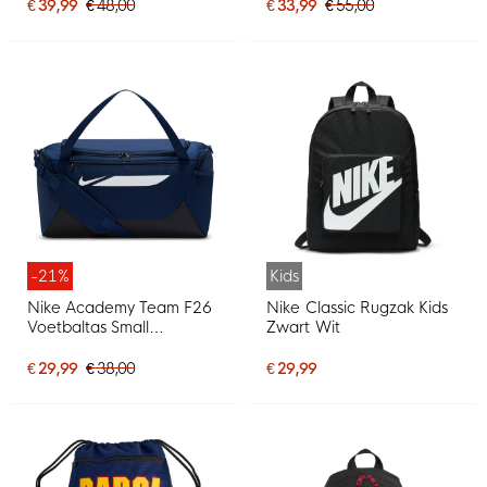
€ 39,99
€ 48,00
€ 33,99
€ 55,00
-21%
Kids
Nike Academy Team F26
Nike Classic Rugzak Kids
Voetbaltas Small
Zwart Wit
Donkerblauw Zwart
€ 29,99
€ 38,00
€ 29,99