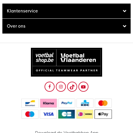
Klantenservice
Over ons
Download de Voetbalshop App