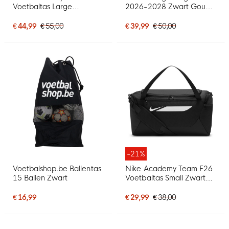
Voetbaltas Large
2026-2028 Zwart Goud
Schoenenvak
Geel
Donkerblauw Zwart
€ 44,99
€ 55,00
€ 39,99
€ 50,00
-21%
Voetbalshop.be Ballentas
Nike Academy Team F26
15 Ballen Zwart
Voetbaltas Small Zwart
Wit
€ 16,99
€ 29,99
€ 38,00