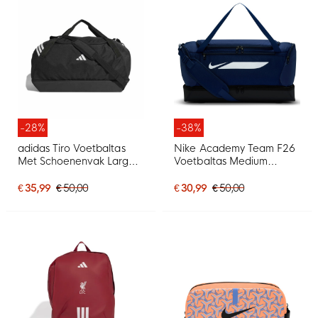
-28%
-38%
adidas Tiro Voetbaltas
Nike Academy Team F26
Met Schoenenvak Large
Voetbaltas Medium
Zwart Wit
Schoenenvak
Donkerblauw Zwart
€ 35,99
€ 50,00
€ 30,99
€ 50,00