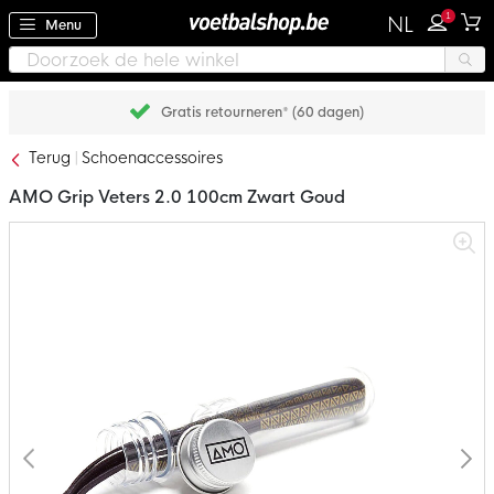
1
NL
Menu
Gratis retourneren* (60 dagen)
Terug
Schoenaccessoires
AMO Grip Veters 2.0 100cm Zwart Goud
Ga
naar
het
einde
van
de
afbeeldingen-
gallerij