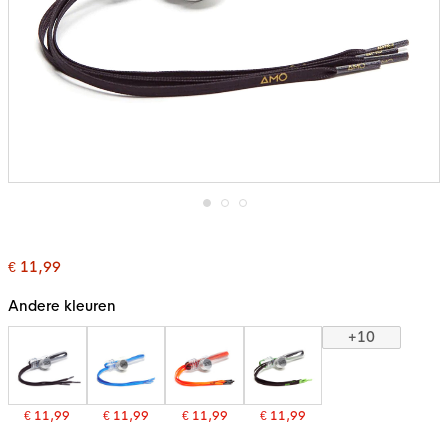
Ga
naar
het
€ 11,99
begin
van
de
Andere kleuren
afbeeldingen-
gallerij
+10
€ 11,99
€ 11,99
€ 11,99
€ 11,99