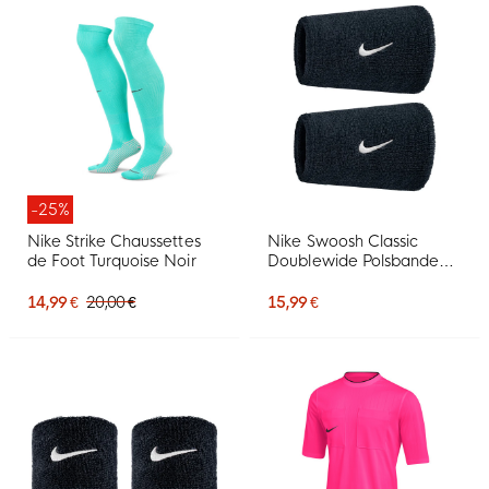
-25%
Nike Strike Chaussettes
Nike Swoosh Classic
de Foot Turquoise Noir
Doublewide Polsbanden
2-Pack Zwart Wit
14,99 €
20,00 €
15,99 €