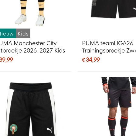
Nieuw
Kids
UMA Manchester City
PUMA teamLIGA26
itbroekje 2026-2027 Kids
Trainingsbroekje Zw
 39,99
€ 34,99