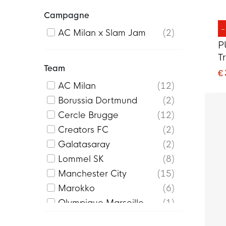
Campagne
AC Milan x Slam Jam
2
P
T
Team
2
€
AC Milan
12
Borussia Dortmund
2
Cercle Brugge
12
Creators FC
2
Galatasaray
2
Lommel SK
8
Manchester City
15
Marokko
6
Olympique Marseille
1
Portugal
2