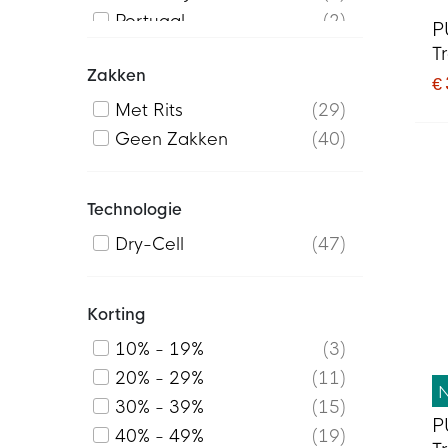
Portugal
2
P
Turkije
2
T
Zakken
D
€
Met Rits
29
Geen Zakken
40
Technologie
Dry-Cell
47
Korting
10% - 19%
3
20% - 29%
11
30% - 39%
15
P
40% - 49%
19