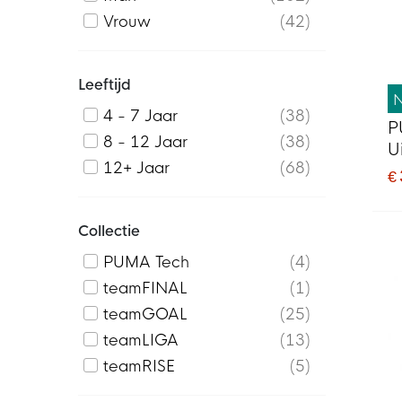
Vrouw
42
Leeftijd
4 - 7 Jaar
38
P
8 - 12 Jaar
38
U
12+ Jaar
68
€
Collectie
PUMA Tech
4
teamFINAL
1
teamGOAL
25
teamLIGA
13
teamRISE
5