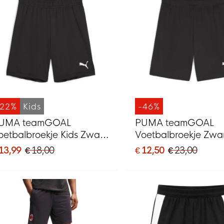
-22%
Kids
-46%
UMA teamGOAL
PUMA teamGOAL
oetbalbroekje Kids Zwart
Voetbalbroekje Zwar
it
 13,99
€ 18,00
€ 12,50
€ 23,00