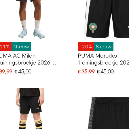
-11%
Nieuw
-20%
Nieuw
UMA AC Milan
PUMA Marokko
rainingsbroekje 2026-
Trainingsbroekje 20
027 Donkergrijs Rood
2028 Zwart Wit
 39,99
€ 45,00
€ 35,99
€ 45,00