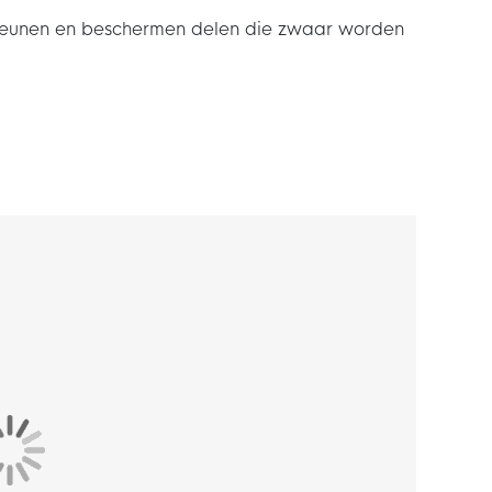
steunen en beschermen delen die zwaar worden
ken onderdeel uit van de adidas collectie.
oderne voetballer. Speel de sterren van de
alsokken!
t nylon en voor 1% uit spandex waardoor dit