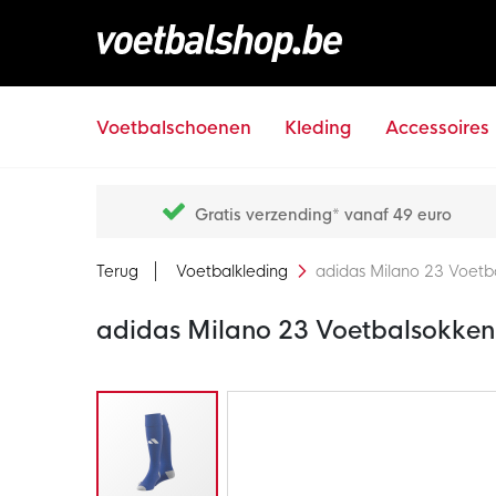
Voetbalschoenen
Kleding
Accessoires
Gratis verzending* vanaf 49 euro
Terug
Voetbalkleding
adidas Milano 23 Voetb
adidas Milano 23 Voetbalsokken
Ga
naar
het
einde
van
de