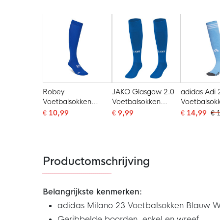
Robey
JAKO Glasgow 2.0
adidas Adi 
Voetbalsokken
Voetbalsokken
Voetbalsok
Blauw
Blauw Wit
Blauw Wit
€ 10,99
€ 9,99
€ 14,99
€ 
Productomschrijving
Belangrijkste kenmerken:
adidas Milano 23 Voetbalsokken Blauw W
Geribbelde boorden, enkel en wreef