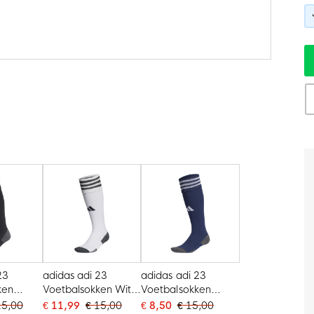
23
adidas adi 23
adidas adi 23
ken
Voetbalsokken Wit
Voetbalsokken
Zwart
Donkerblauw Wit
15,00
€ 11,99
€ 15,00
€ 8,50
€ 15,00