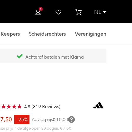
1
NL
ek
Keepers
Scheidsrechters
Verenigingen
Achteraf betalen met Klarna
4.8
(
319
Reviews
)
ardering:
100
f
 7,50
-25%
Adviesprijs
€ 10,00
ste prijs in de afgelopen 30 dagen: € 7,50