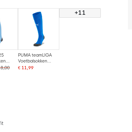
+11
25
PUMA teamLIGA
ken
Voetbalsokken
Blauw Wit
18,00
€ 11,99
it