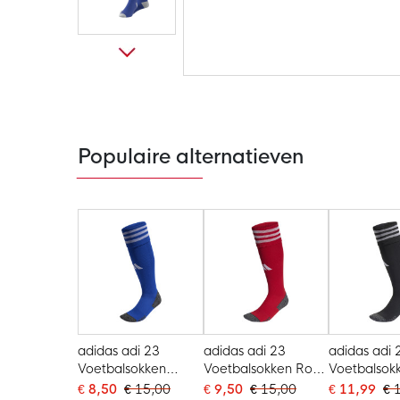
Ga
naar
het
begin
van
de
Populaire alternatieven
afbeeldingen-
gallerij
adidas adi 23
adidas adi 23
adidas adi 
Voetbalsokken
Voetbalsokken Rood
Voetbalsok
Blauw Wit
Wit
Zwart Wit
€ 8,50
€ 15,00
€ 9,50
€ 15,00
€ 11,99
€ 