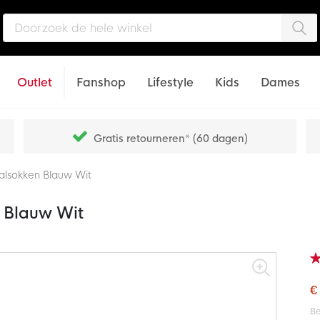
Zo
Outlet
Fanshop
Lifestyle
Kids
Dames
Gratis retourneren* (60 dagen)
alsokken Blauw Wit
 Blauw Wit
Wa
95
% o
€
Be