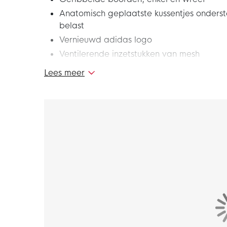
Anatomisch geplaatste kussentjes onder
belast
Vernieuwd adidas logo
Ventilerende inzetstukken van mesh
Materiaal: 99% nylon, 1% spandex
Lees meer
De nieuwe adidas Milano 23 voetbalsokken ma
Deze voetbalsokken zijn ontworpen voor de m
hemel met de nieuwe adidas Milano 23 voetb
Materiaal
De adidas voetbalsokken bestaat voor 99% ui
perfect aanvoelt op de huid.