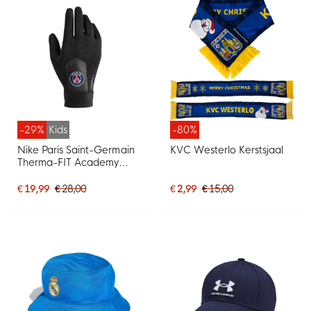
-29%
Kids
-80%
Nike Paris Saint-Germain
KVC Westerlo Kerstsjaal
Therma-FIT Academy
Handschoenen Kids Zwart
Wit
€ 19,99
€ 28,00
€ 2,99
€ 15,00