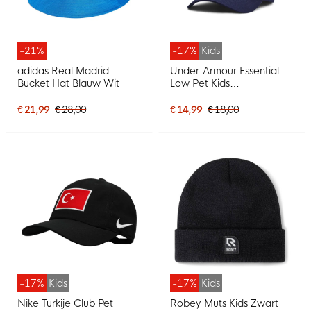
-21%
-17%
Kids
adidas Real Madrid
Under Armour Essential
Bucket Hat Blauw Wit
Low Pet Kids
Donkerblauw Wit
€ 21,99
€ 28,00
€ 14,99
€ 18,00
-17%
Kids
-17%
Kids
Nike Turkije Club Pet
Robey Muts Kids Zwart