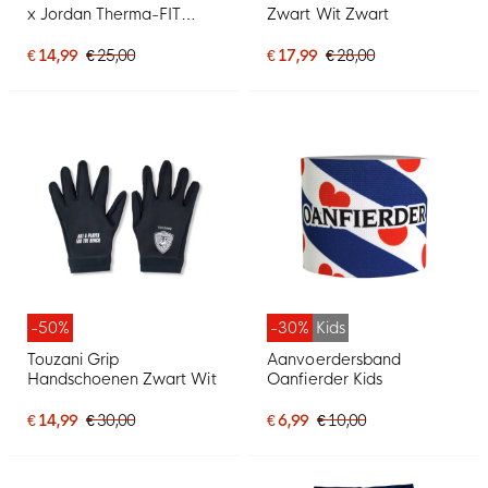
x Jordan Therma-FIT
Zwart Wit Zwart
Academy Handschoenen
Kids Donkerblauw Zwart
€ 14,99
€ 25,00
€ 17,99
€ 28,00
Wit
-50%
-30%
Kids
Touzani Grip
Aanvoerdersband
Handschoenen Zwart Wit
Oanfierder Kids
€ 14,99
€ 30,00
€ 6,99
€ 10,00