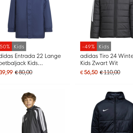
-50%
Kids
-49%
Kids
didas Entrada 22 Lange
adidas Tiro 24 Winte
oetbaljack Kids
Kids Zwart Wit
onkerblauw Wit
 39,99
€ 80,00
€ 56,50
€ 110,00