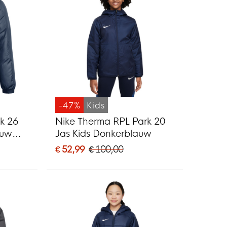
-47%
Kids
k 26
Nike Therma RPL Park 20
auw
Jas Kids Donkerblauw
€ 52,99
€ 100,00