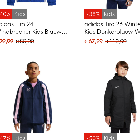
-40%
Kids
-38%
Kids
didas Tiro 24
adidas Tiro 26 Winte
indbreaker Kids Blauw
Kids Donkerblauw W
it
 29,99
€ 50,00
€ 67,99
€ 110,00
-47%
Kids
-50%
Kids