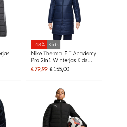
-48%
Kids
rjas
Nike Therma-FIT Academy
Pro 2In1 Winterjas Kids
Donkerblauw Wit
€ 79,99
€ 155,00