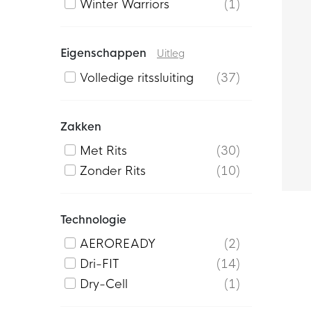
Tiro 26
3
Winter Warriors
1
Tiro Travel
1
Unstoppable
3
Eigenschappen
Uitleg
Volledige ritssluiting
37
Zakken
Met Rits
30
Zonder Rits
10
Technologie
AEROREADY
2
Dri-FIT
14
Dry-Cell
1