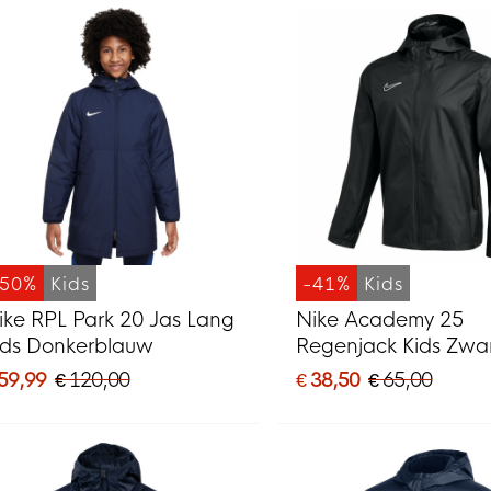
-50%
Kids
-41%
Kids
ike RPL Park 20 Jas Lang
Nike Academy 25
ids Donkerblauw
Regenjack Kids Zwar
 59,99
€ 120,00
€ 38,50
€ 65,00