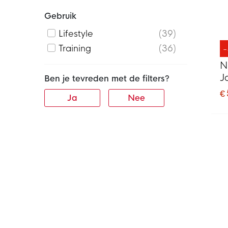
Gebruik
Lifestyle
39
Training
36
N
J
Ben je tevreden met de filters?
€
Ja
Nee