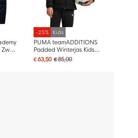
-25%
Kids
cademy
PUMA teamADDITIONS
s Zwart
Padded Winterjas Kids
Zwart
€ 63,50
€ 85,00