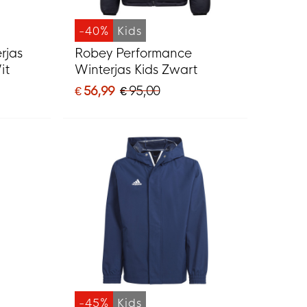
-40%
Kids
rjas
Robey Performance
it
Winterjas Kids Zwart
€ 56,99
€ 95,00
-45%
Kids