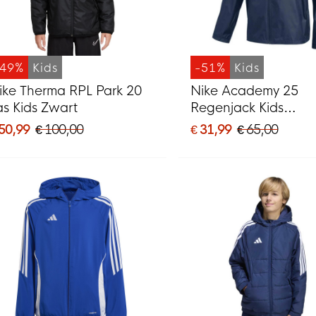
-49%
Kids
-51%
Kids
ike Therma RPL Park 20
Nike Academy 25
as Kids Zwart
Regenjack Kids
Donkerblauw Wit
 50,99
€ 100,00
€ 31,99
€ 65,00