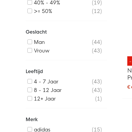
40% - 49%
19
>= 50%
12
Geslacht
Man
44
Vrouw
43
N
Leeftijd
P
4 - 7 Jaar
43
D
€
8 - 12 Jaar
43
12+ Jaar
1
Merk
adidas
15