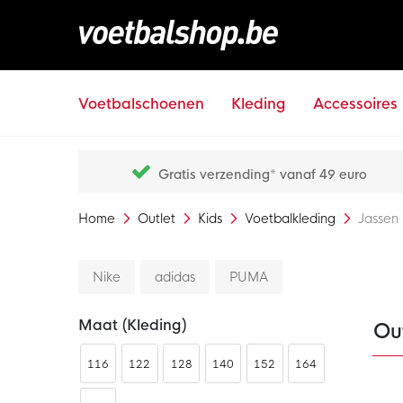
Voetbalschoenen
Kleding
Accessoires
Gratis verzending* vanaf 49 euro
Home
Outlet
Kids
Voetbalkleding
Jassen
Nike
adidas
PUMA
Maat (kleding)
Out
116
122
128
140
152
164