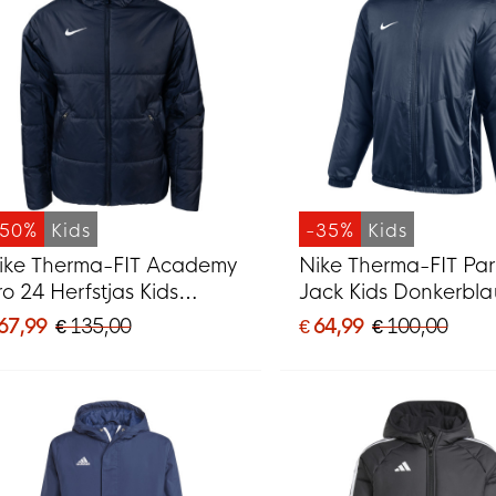
-50%
Kids
-35%
Kids
ike Therma-FIT Academy
Nike Therma-FIT Par
ro 24 Herfstjas Kids
Jack Kids Donkerbl
onkerblauw Wit
Wit
 67,99
€ 135,00
€ 64,99
€ 100,00