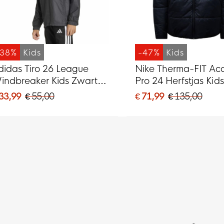
-38%
Kids
-47%
Kids
didas Tiro 26 League
Nike Therma-FIT A
indbreaker Kids Zwart
Pro 24 Herfstjas Kid
it
Wit
 33,99
€ 55,00
€ 71,99
€ 135,00