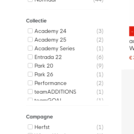
Collectie
Academy 24
3
Academy 25
2
a
W
Academy Series
1
W
Entrada 22
6
€
Park 20
9
Park 26
1
Performance
2
teamADDITIONS
1
teamGOAL
1
teamLIGA
4
Campagne
Tiro 24
4
Tiro 25
1
Herfst
1