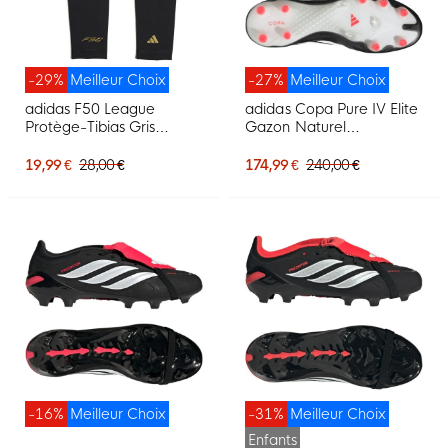
-29%
Meilleur Choix
-27%
Meilleur Choix
adidas F50 League
adidas Copa Pure IV Elite
Protège-Tibias Gris
Gazon Naturel
Argenté Blanc Doré Noir
Chaussures de Foot (FG)
Noir Blanc Rouge
19,99 €
28,00 €
174,99 €
240,00 €
-16%
Meilleur Choix
-31%
Meilleur Choix
Enfants