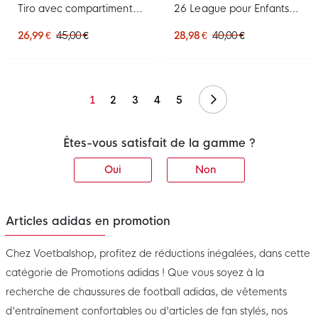
Tiro avec compartiment à
26 League pour Enfants,
chaussures, taille
noir et blanc
moyenne, noir et blanc
26,99 €
45,00 €
28,98 €
40,00 €
Suivant
1
2
3
4
5
Êtes-vous satisfait de la gamme ?
Oui
Non
Articles adidas en promotion
Chez Voetbalshop, profitez de réductions inégalées, dans cette
catégorie de Promotions adidas ! Que vous soyez à la
recherche de chaussures de football adidas, de vêtements
d'entraînement confortables ou d'articles de fan stylés, nos