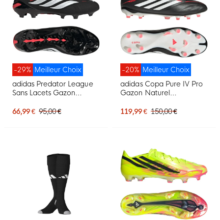
-29%
Meilleur Choix
-20%
Meilleur Choix
adidas Predator League
adidas Copa Pure IV Pro
Sans Lacets Gazon
Gazon Naturel
Naturel Chaussures de
Chaussures de Foot (FG)
Foot (FG) Noir Blanc
Noir Blanc Rouge
66,99 €
95,00 €
119,99 €
150,00 €
Rouge