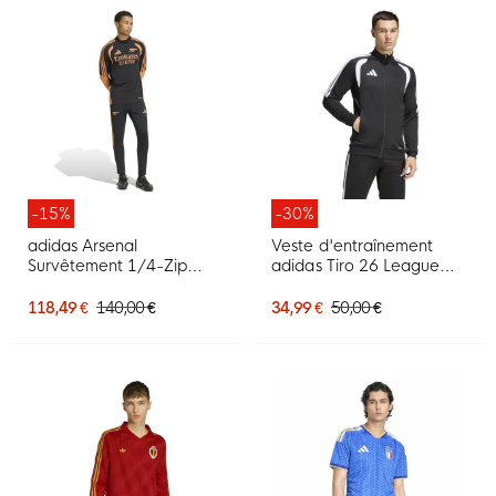
-15%
-30%
adidas Arsenal
Veste d'entraînement
Survêtement 1/4-Zip
adidas Tiro 26 League
2026-2027 Noir Orange
noire et blanche
118,49 €
140,00 €
34,99 €
50,00 €