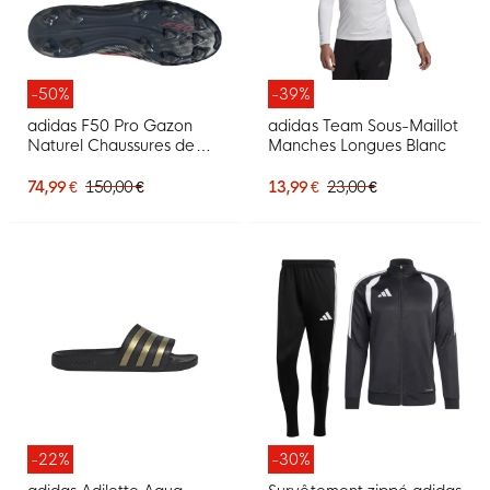
-50%
-39%
adidas F50 Pro Gazon
adidas Team Sous-Maillot
Naturel Chaussures de
Manches Longues Blanc
Foot (FG) Noir Rouge Gris
Foncé
74,99 €
150,00 €
13,99 €
23,00 €
-22%
-30%