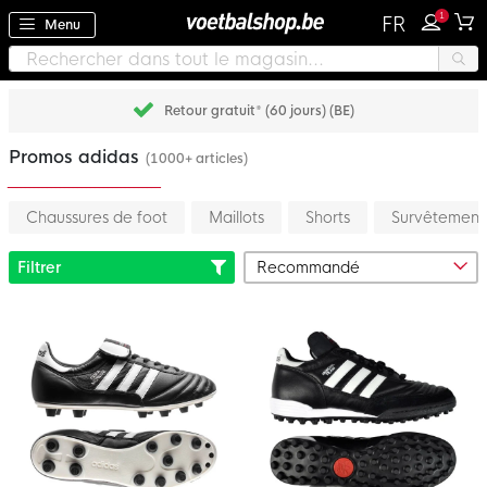
1
FR
Menu
Retour gratuit* (60 jours) (BE)
Promos adidas
(1000+ articles)
Chaussures de foot
Maillots
Shorts
Survêtement
Filtrer