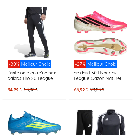
-30%
Meilleur Choix
-27%
Meilleur Choix
Pantalon d'entraînement
adidas F50 Hyperfast
adidas Tiro 26 League
League Gazon Naturel
Regular noir et blanc
Chaussures de Foot (FG)
Rose Vif Noir Doré Blanc
34,99 €
50,00 €
65,99 €
90,00 €