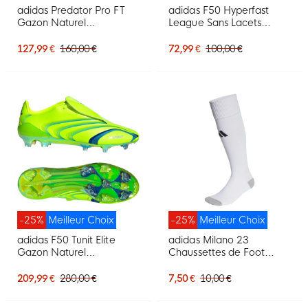
adidas Predator Pro FT
adidas F50 Hyperfast
Gazon Naturel
League Sans Lacets
Chaussures de Foot (FG)
Gazon Naturel
Rose Vif Gris Argenté
Chaussures de Foot (FG)
127,99 €
160,00 €
72,99 €
100,00 €
Noir Doré
Rose Vif Noir Doré Blanc
-25%
Meilleur Choix
-25%
Meilleur Choix
adidas F50 Tunit Elite
adidas Milano 23
Gazon Naturel
Chaussettes de Foot
Chaussures de Foot (FG)
Blanc Noir
Lucid Lemon Bleu
209,99 €
280,00 €
7,50 €
10,00 €