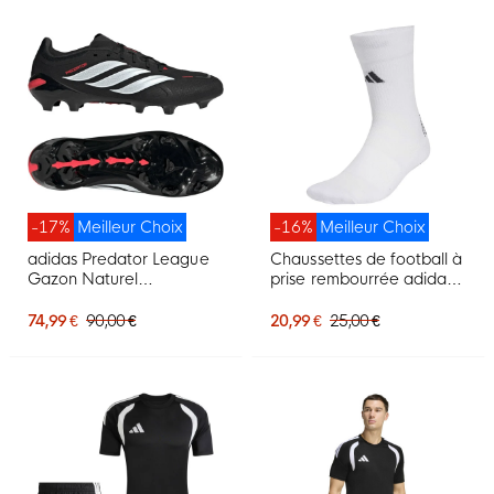
-17%
Meilleur Choix
-16%
Meilleur Choix
adidas Predator League
Chaussettes de football à
Gazon Naturel
prise rembourrée adidas,
Chaussures de Foot (FG)
blanches et noires
Noir Blanc Rouge
74,99 €
90,00 €
20,99 €
25,00 €