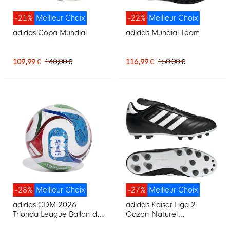
-21%
Meilleur Choix
-22%
Meilleur Choix
adidas Copa Mundial
adidas Mundial Team
109,99 €
140,00 €
116,99 €
150,00 €
-28%
Meilleur Choix
-27%
Meilleur Choix
adidas CDM 2026
adidas Kaiser Liga 2
Trionda League Ballon de
Gazon Naturel
Foot Blanc Bleu Rouge
Chaussures de Foot (FG)