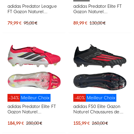
adidas Predator League
adidas Predator Elite FT
FT Gazon Naturel
Gazon Naturel
Chaussures de Foot (FG)
Chaussures de Foot (FG)
Noir Blanc Rouge
Enfants Noir Blanc Rouge
79,99 €
95,00 €
89,99 €
130,00 €
-34%
Meilleur Choix
-40%
Meilleur Choix
adidas Predator Elite FT
adidas F50 Elite Gazon
Gazon Naturel
Naturel Chaussures de
Chaussures de Foot (FG)
Foot (FG) Noir Rouge Gris
Rouge Blanc Noir
Foncé
184,99 €
280,00 €
155,99 €
260,00 €