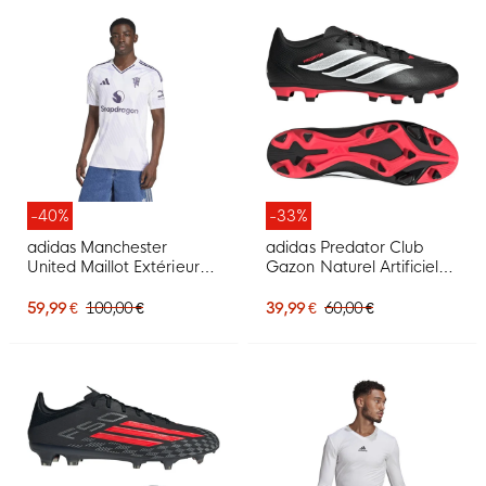
-40%
-33%
adidas Manchester
adidas Predator Club
United Maillot Extérieur
Gazon Naturel Artificiel
2025-2026
Chaussures de Foot (MG)
Noir Blanc Rouge
59,99 €
100,00 €
39,99 €
60,00 €