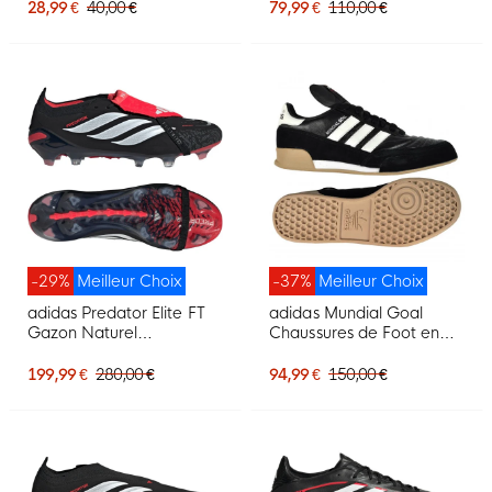
Vert
Noir Blanc
28,99 €
40,00 €
79,99 €
110,00 €
-29%
Meilleur Choix
-37%
Meilleur Choix
adidas Predator Elite FT
adidas Mundial Goal
Gazon Naturel
Chaussures de Foot en
Chaussures de Foot (FG)
Salle Noir
Noir Blanc Rouge
199,99 €
280,00 €
94,99 €
150,00 €