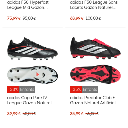
adidas F50 Hyperfast
adidas F50 League Sans
League Mid Gazon
Lacets Gazon Naturel
Naturel Chaussures de
Artificiel Chaussures de
Foot (FG) Rose Vif Noir
Foot (MG) Bleu Néon
75,99 €
95,00 €
68,99 €
100,00 €
Doré Blanc
Jaune
-33%
Enfants
-35%
Enfants
adidas Copa Pure IV
adidas Predator Club FT
League Gazon Naturel
Gazon Naturel Artificiel
Chaussures de Foot (FG)
Chaussures de Foot (MG)
Enfants Noir Blanc Rouge
Enfants Noir Blanc Rouge
39,99 €
60,00 €
35,99 €
55,00 €