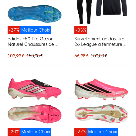
-27%
Meilleur Choix
-33%
adidas F50 Pro Gazon
Survêtement adidas Tiro
Naturel Chaussures de
26 League à fermeture
Foot (FG) Bleu Néon
éclair 1/4, noir et blanc
Jaune
109,99 €
150,00 €
66,98 €
100,00 €
-20%
Meilleur Choix
-27%
Meilleur Choix