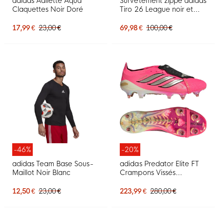
adidas Adilette Aqua
Survêtement zippé adidas
Claquettes Noir Doré
Tiro 26 League noir et
blanc
17,99 €
23,00 €
69,98 €
100,00 €
-46%
-20%
adidas Team Base Sous-
adidas Predator Elite FT
Maillot Noir Blanc
Crampons Vissés
Chaussures de Foot (SG)
Rose Vif Gris Argenté
12,50 €
23,00 €
223,99 €
280,00 €
Noir Doré