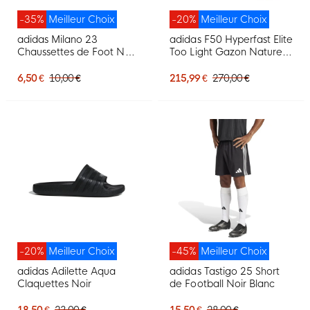
-35%
Meilleur Choix
-20%
Meilleur Choix
adidas Milano 23
adidas F50 Hyperfast Elite
Chaussettes de Foot Noir
Too Light Gazon Naturel
Blanc
Chaussures de Foot (FG)
Néon Jaune Noir Rose
6,50 €
10,00 €
215,99 €
270,00 €
-20%
Meilleur Choix
-45%
Meilleur Choix
adidas Adilette Aqua
adidas Tastigo 25 Short
Claquettes Noir
de Football Noir Blanc
18,50 €
23,00 €
15,50 €
28,00 €