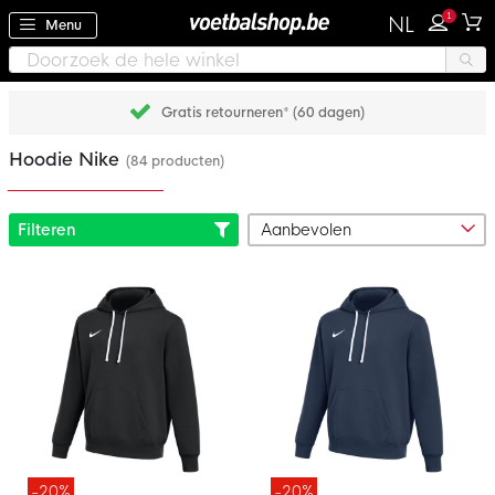
1
NL
Menu
Gratis retourneren* (60 dagen)
Hoodie Nike
(84 producten)
Filteren
-20%
-20%