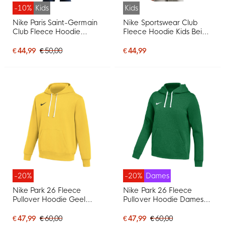
-10%
Kids
Kids
Nike Paris Saint-Germain
Nike Sportswear Club
Club Fleece Hoodie
Fleece Hoodie Kids Beige
2026-2027 Kids
Wit
Donkerblauw Wit
€ 44,99
€ 50,00
€ 44,99
-20%
-20%
Dames
Nike Park 26 Fleece
Nike Park 26 Fleece
Pullover Hoodie Geel
Pullover Hoodie Dames
Zwart
Donkergroen Wit
€ 47,99
€ 60,00
€ 47,99
€ 60,00