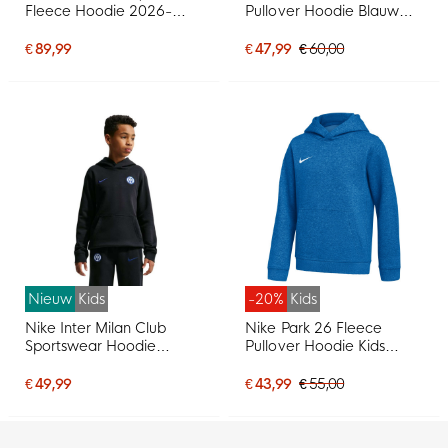
Fleece Hoodie 2026-
Pullover Hoodie Blauw
2027 Zwart Donkerblauw
Wit
€ 89,99
€ 47,99
€ 60,00
Nieuw
Kids
-20%
Kids
Nike Inter Milan Club
Nike Park 26 Fleece
Sportswear Hoodie
Pullover Hoodie Kids
2026-2027 Kids Zwart
Blauw Wit
Donkerblauw
€ 49,99
€ 43,99
€ 55,00