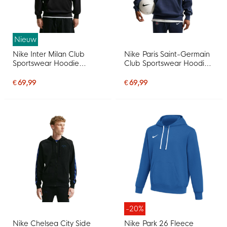
Nieuw
Nike Inter Milan Club
Nike Paris Saint-Germain
Sportswear Hoodie
Club Sportswear Hoodie
2026-2027 Zwart
2026-2027 Donkerblauw
Donkerblauw Wit
Wit
€ 69,99
€ 69,99
-20%
Nike Chelsea City Side
Nike Park 26 Fleece