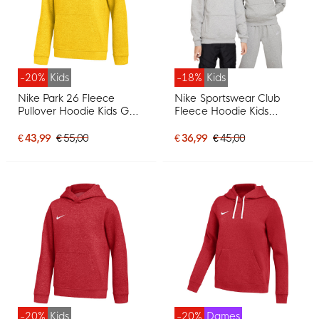
-20%
Kids
-18%
Kids
Nike Park 26 Fleece
Nike Sportswear Club
Pullover Hoodie Kids Geel
Fleece Hoodie Kids
Zwart
Lichtgrijs Wit
€ 43,99
€ 55,00
€ 36,99
€ 45,00
-20%
Kids
-20%
Dames