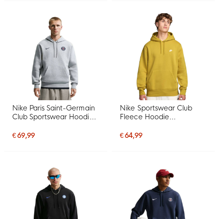
Nike Paris Saint-Germain
Nike Sportswear Club
Club Sportswear Hoodie
Fleece Hoodie
2026-2027 Grijs Zwart
Donkergeel Wit
Donkerblauw
€ 69,99
€ 64,99