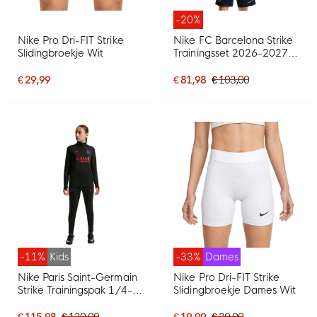
-20%
Nike Pro Dri-FIT Strike
Nike FC Barcelona Strike
Slidingbroekje Wit
Trainingsset 2026-2027
Donkerblauw Rood Geel
€ 29,99
€ 81,98
€ 103,00
-11%
Kids
-33%
Dames
Nike Paris Saint-Germain
Nike Pro Dri-FIT Strike
Strike Trainingspak 1/4-
Slidingbroekje Dames Wit
Zip 2026-2027 Kids
Zwart Felrood
€ 115,98
€ 130,00
€ 19,99
€ 30,00