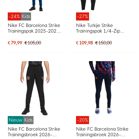
-24%
Kids
-27%
Nike FC Barcelona Strike
Nike Turkije Strike
Trainingspak 2025-2026
Trainingspak 1/4-Zip
Kids Donkerblauw Felgeel
2026-2028 Rood Zwart
Wit
€ 79,99
€ 105,00
€ 109,98
€ 150,00
Nieuw
Kids
-20%
Nike FC Barcelona Strike
Nike FC Barcelona Strike
Trainingsbroek 2026-
Trainingsbroek 2026-