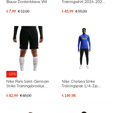
Blauw Donkerblauw Wit
Trainingsshirt 2026-2027
Rood Donkerblauw Geel
€ 7,99
€ 12,00
€ 43,99
€ 55,00
-10%
Nike Paris Saint-Germain
Nike Chelsea Strike
Strike Trainingsbroekje
Trainingspak 1/4-Zip
2026-2027 Zwart
2026-2027 Blauw
Felrood Donkerblauw
Donkerblauw Goudgeel
€ 42,99
€ 48,00
€ 149,98