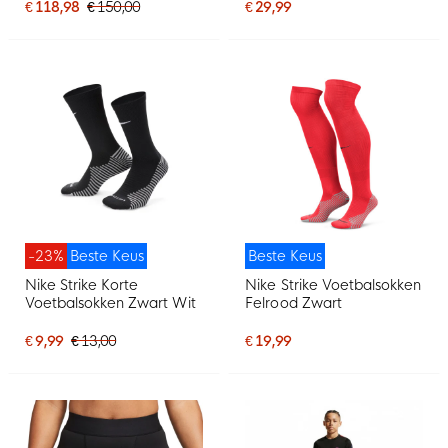
Felrood Donkerblauw
€ 118,98
€ 150,00
€ 29,99
-23%
Beste Keus
Beste Keus
Nike Strike Korte
Nike Strike Voetbalsokken
Voetbalsokken Zwart Wit
Felrood Zwart
€ 9,99
€ 13,00
€ 19,99