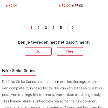
2027 Kids Zwart Paars
2027 Donkerblauw Rood
Goud
Geel
€ 64,99
€ 59,99
€ 75,00
Volgende
1
2
3
4
5
Ben je tevreden met het assortiment?
Ja
Nee
Nike Strike Series
De Nike Strike Series is niet zomaar een los kledingstuk, maar
een complete trainingscollectie die van kop tot teen bij elkaar
past. Van trainingsshirt tot broek, van sokken tot slidingbroekje:
alles binnen Strike is ontworpen om samen te functioneren,
zowel qua uitstraling als qua techniek. Bij Voetbalshop vind je