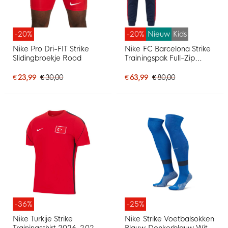
-20%
-20%
Nieuw
Kids
Nike Pro Dri-FIT Strike
Nike FC Barcelona Strike
Slidingbroekje Rood
Trainingspak Full-Zip
2026-2027 Kleuters /
Peuters Rood
€ 23,99
€ 30,00
€ 63,99
€ 80,00
Donkerblauw Geel
-36%
-25%
Nike Turkije Strike
Nike Strike Voetbalsokken
Trainingsshirt 2026-2028
Blauw Donkerblauw Wit