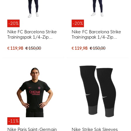
-20%
-20%
Nike FC Barcelona Strike
Nike FC Barcelona Strike
Trainingspak 1/4-Zip
Trainingspak 1/4-Zip
2026-2027 Rood
2026-2027 Donkerblauw
Donkerblauw Geel
Rood Geel
€ 119,98
€ 150,00
€ 119,98
€ 150,00
-11%
Nike Paris Saint-Germain
Nike Strike Sok Sleeves