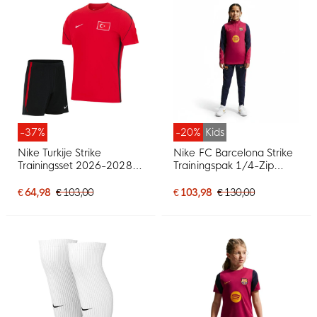
-37%
-20%
Kids
Nike Turkije Strike
Nike FC Barcelona Strike
Trainingsset 2026-2028
Trainingspak 1/4-Zip
Rood Zwart Wit
2026-2027 Kids Rood
Donkerblauw Geel
€ 64,98
€ 103,00
€ 103,98
€ 130,00