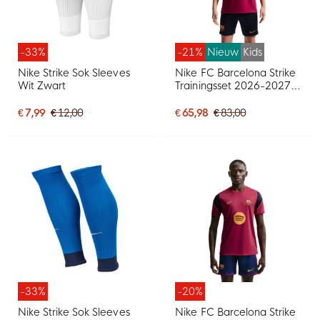
-33%
-21%
Nieuw
Kids
Nike Strike Sok Sleeves
Nike FC Barcelona Strike
Wit Zwart
Trainingsset 2026-2027
Kids Rood Donkerblauw
Geel
€ 7,99
€ 12,00
€ 65,98
€ 83,00
-33%
-20%
Nike Strike Sok Sleeves
Nike FC Barcelona Strike