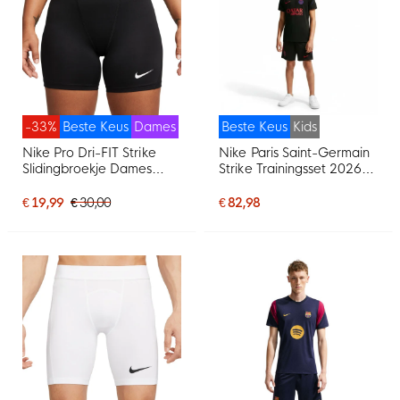
-33%
Beste Keus
Dames
Beste Keus
Kids
Nike Pro Dri-FIT Strike
Nike Paris Saint-Germain
Slidingbroekje Dames
Strike Trainingsset 2026-
Zwart
2027 Kids Zwart Felrood
Donkerblauw
€ 19,99
€ 30,00
€ 82,98