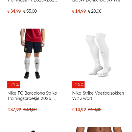
Rood Zwart Wit
€ 34,99
€ 55,00
€ 14,99
€ 20,00
-21%
-25%
Nike FC Barcelona Strike
Nike Strike Voetbalsokken
Trainingsbroekje 2026-
Wit Zwart
2027 Donkerblauw Rood
Geel
€ 37,99
€ 48,00
€ 14,99
€ 20,00