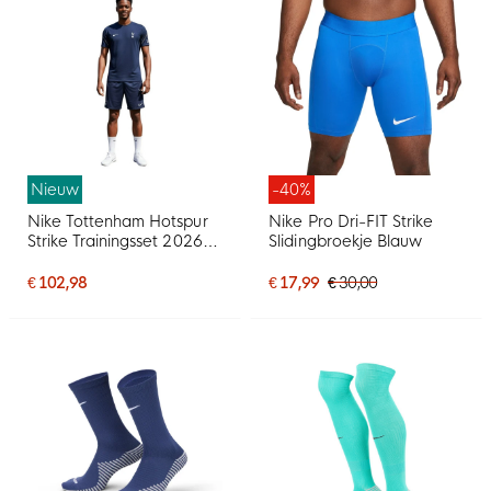
Nieuw
-40%
Nike Tottenham Hotspur
Nike Pro Dri-FIT Strike
Strike Trainingsset 2026-
Slidingbroekje Blauw
2027 Donkerblauw
Lichtblauw Geel Wit
€ 102,98
€ 17,99
€ 30,00