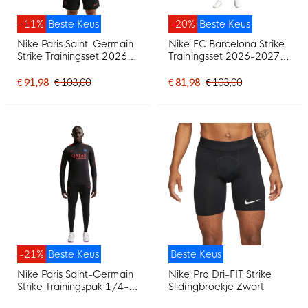
-11%
Beste Keus
-20%
Beste Keus
Nike Paris Saint-Germain
Nike FC Barcelona Strike
Strike Trainingsset 2026-
Trainingsset 2026-2027
2027 Zwart Felrood
Rood Donkerblauw Geel
Donkerblauw
€ 91,98
€ 103,00
€ 81,98
€ 103,00
-21%
Beste Keus
Beste Keus
Nike Paris Saint-Germain
Nike Pro Dri-FIT Strike
Strike Trainingspak 1/4-
Slidingbroekje Zwart
Zip 2026-2027 Zwart