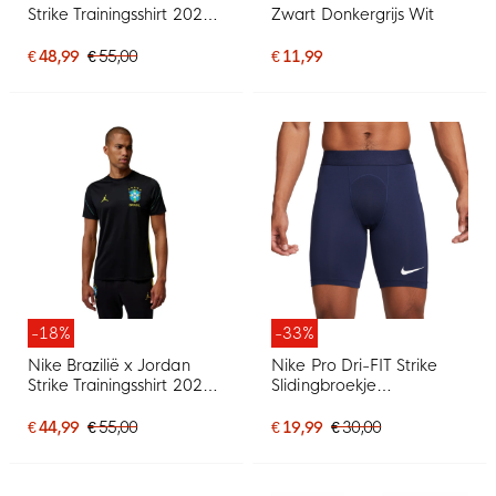
Strike Trainingsshirt 2026-
Zwart Donkergrijs Wit
2027 Zwart Felrood
Donkerblauw
€ 48,99
€ 55,00
€ 11,99
-18%
-33%
Nike Brazilië x Jordan
Nike Pro Dri-FIT Strike
Strike Trainingsshirt 2026-
Slidingbroekje
2028 Zwart Geel Groen
Donkerblauw
Blauw
€ 44,99
€ 55,00
€ 19,99
€ 30,00