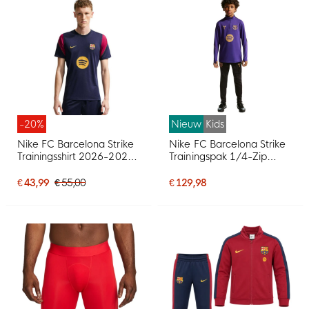
-20%
Nieuw
Kids
Nike FC Barcelona Strike
Nike FC Barcelona Strike
Trainingsshirt 2026-2027
Trainingspak 1/4-Zip
Donkerblauw Rood Geel
2026-2027 Kids Paars
Zwart Goud
€ 43,99
€ 55,00
€ 129,98