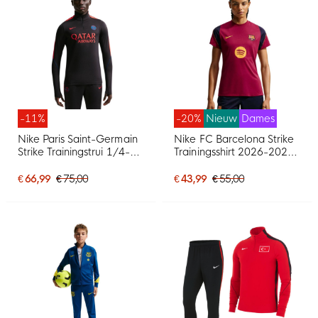
-11%
-20%
Nieuw
Dames
Nike Paris Saint-Germain
Nike FC Barcelona Strike
Strike Trainingstrui 1/4-
Trainingsshirt 2026-2027
Zip 2026-2027 Zwart
Dames Rood
Felrood Donkerblauw
Donkerblauw Geel
€ 66,99
€ 75,00
€ 43,99
€ 55,00