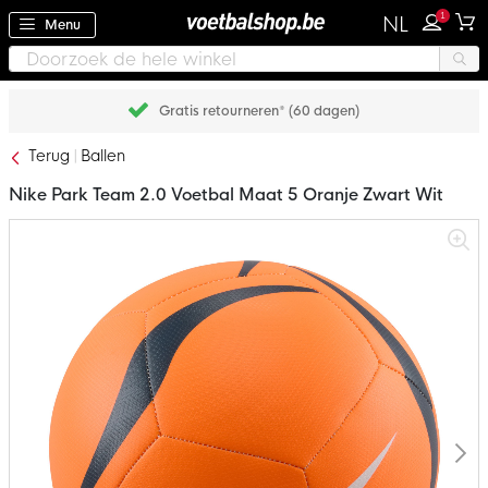
1
NL
Menu
Gratis retourneren* (60 dagen)
Terug
Ballen
Nike Park Team 2.0 Voetbal Maat 5 Oranje Zwart Wit
Ga
naar
het
einde
van
de
afbeeldingen-
gallerij