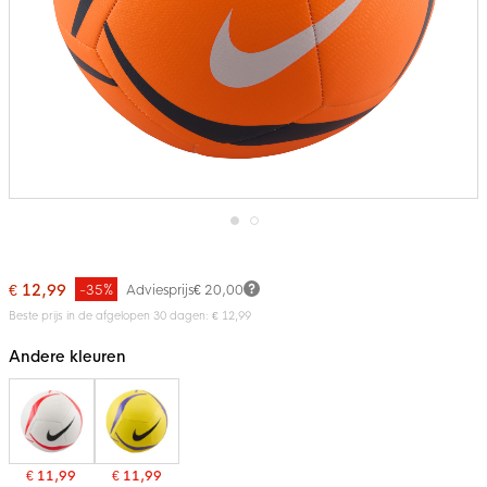
Ga
naar
het
€ 12,99
-35%
Adviesprijs
€ 20,00
begin
van
Beste prijs in de afgelopen 30 dagen: € 12,99
de
afbeeldingen-
Andere kleuren
gallerij
€ 11,99
€ 11,99