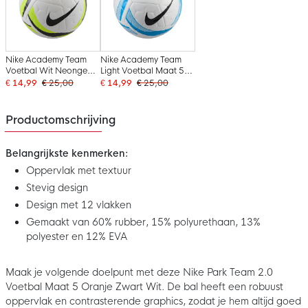
Nike Academy Team
Nike Academy Team
Voetbal Wit Neongeel
Light Voetbal Maat 5
Zwart
Wit Blauw Zwart
€ 14,99
€ 25,00
€ 14,99
€ 25,00
Productomschrijving
Belangrijkste kenmerken:
Oppervlak met textuur
Stevig design
Design met 12 vlakken
Gemaakt van 60% rubber, 15% polyurethaan, 13%
polyester en 12% EVA
Maak je volgende doelpunt met deze Nike Park Team 2.0
Voetbal Maat 5 Oranje Zwart Wit. De bal heeft een robuust
oppervlak en contrasterende graphics, zodat je hem altijd goed