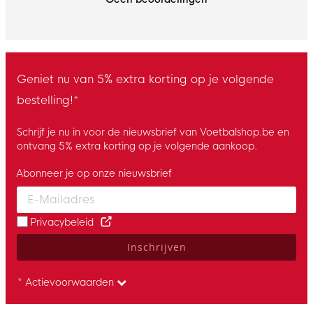
Geniet nu van 5% extra korting op je volgende
bestelling!*
Schrijf je nu in voor de nieuwsbrief van Voetbalshop.be en
ontvang 5% extra korting op je volgende aankoop.
Abonneer je op onze nieuwsbrief
Enter your email and accept the privacy policy to subscribe to 
Privacybeleid
Inschrijven
* Actievoorwaarden