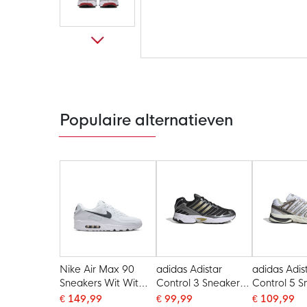
Ga
naar
het
begin
van
de
Populaire alternatieven
afbeeldingen-
gallerij
Nike Air Max 90
adidas Adistar
adidas Adis
Sneakers Wit Wit
Control 3 Sneakers
Control 5 S
Donkergrijs
Zwart Zilvergrijs
Wit Orbit G
€ 149,99
€ 99,99
€ 109,99