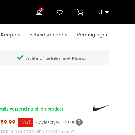
1
NL
ek
Keepers
Scheidsrechters
Verenigingen
Achteraf betalen met Klarna
ratis verzending
bij dit product!
 89,99
-25%
Adviesprijs
€ 120,00
ste prijs in de afgelopen 30 dagen: € 89,99