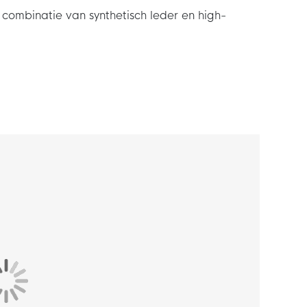
ombinatie van synthetisch leder en high-
 Donkergrijs is gebaseerd op de Nike Air
ijl krijgt die ventilerend en comfortabel is en
ak je look compleet met je favoriete Nike P-
daard pasvorm. De lichte middenzool van foam
n synthetisch leder en high-performance mesh.
 en zorgt voor een ongeëvenaarde grip.