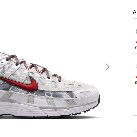
A
€
€