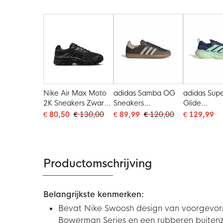
Goud
Champagn
Metallic
Nike Air Max Moto
adidas Samba OG
adidas Sup
2K Sneakers Zwart
Sneakers
Glide
Donkergrijs Metallic
Donkerbruin Beige
Hardloops
€ 80,50
€ 130,00
€ 89,99
€ 120,00
€ 129,99
Donkerbla
Mintgroen 
Productomschrijving
Belangrijkste kenmerken:
Bevat Nike Swoosh design van voorgevorm
Bowerman Series en een rubberen buiten