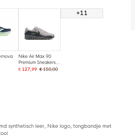
e
Aluminium
+11
ernova
Nike Air Max 90
Premium Sneakers
choenen
Beige Zwart
€ 127,99
€ 150,00
uw
Donkergrijs
Paars
Neongroen
d synthetisch leer, Nike logo, tongbandje met
zool