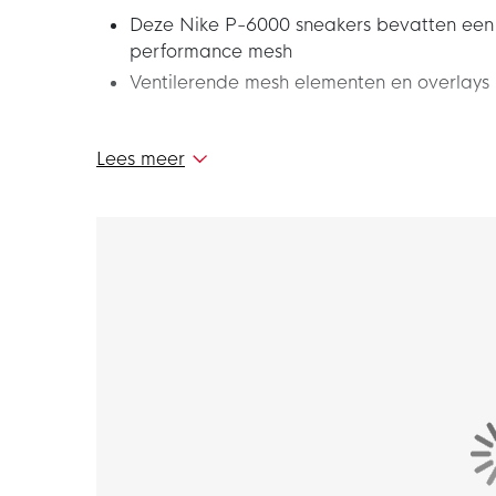
Deze Nike P-6000 sneakers bevatten een c
performance mesh
Ventilerende mesh elementen en overlays
Deze Nike P-6000 Sneakers Wit Rood Platinum
Lees meer
Pegasus uit 2006, waardoor je een iconische st
die je terugbrengt naar begin jaren 2000. Ma
6000 sneakers!
Pasvorm
Deze Nike P-6000 sneakers hebben een stan
biedt demping voor een extra zacht gevoel.
Materiaal
De Nike sneakers bevatten een combinatie va
De volledig rubberen buitenzool is duurzaam