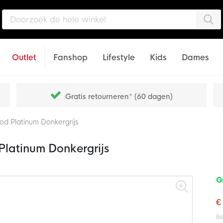
Zo
Outlet
Fanshop
Lifestyle
Kids
Dames
Gratis retourneren* (60 dagen)
d Platinum Donkergrijs
latinum Donkergrijs
G
€
Be