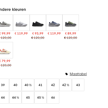
ndere kleuren
€ 99,99
€ 119,99
€ 93,99
€ 119,99
€ 89,99
 120,00
€ 120,00
€ 120,00
€ 79,99
 120,00
Maattabel
39
40
40 ½
41
42
42 ½
43
44
44 ½
45
45 ½
46