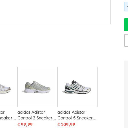
tar
adidas Adistar
adidas Adistar
neakers
Control 3 Sneakers
Control 5 Sneakers
rey
Zilvergrijs Wit
Wit Groen Zwart
€ 99,99
€ 109,99