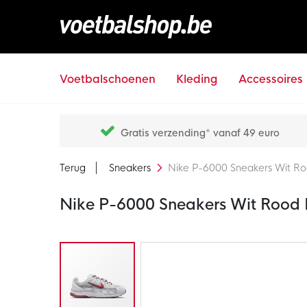
Voetbalschoenen
Kleding
Accessoires
Gratis verzending* vanaf 49 euro
Terug
Sneakers
Nike P-6000 Sneakers Wit Roo
Nike P-6000 Sneakers Wit Rood P
Ga
naar
het
einde
van
de