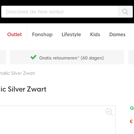
Zo
Outlet
Fanshop
Lifestyle
Kids
Dames
Gratis retourneren* (60 dagen)
llic Silver Zwart
c Silver Zwart
G
€