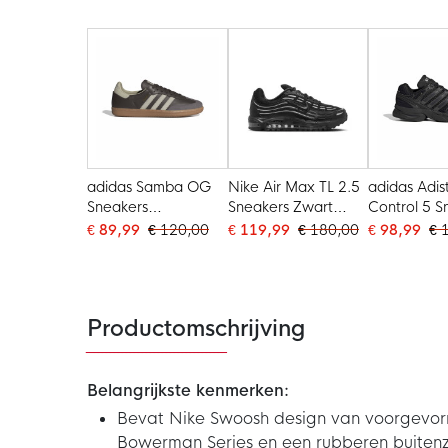
Champagn
Metallic
adidas Samba OG
Nike Air Max TL 2.5
adidas Adis
Sneakers
Sneakers Zwart
Control 5 S
Donkerbruin Beige
Metallic Silver
Zwart Grijs 
€ 89,99
€ 120,00
€ 119,99
€ 180,00
€ 98,99
€ 
Metallic
Productomschrijving
Belangrijkste kenmerken:
Bevat Nike Swoosh design van voorgevorm
Bowerman Series en een rubberen buiten