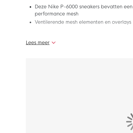
Deze Nike P-6000 sneakers bevatten een c
performance mesh
Ventilerende mesh elementen en overlays
Deze Nike P-6000 Sneakers Wit Metallic Silv
Lees meer
uit 2006, waardoor je een iconische stijl krijg
terugbrengt naar begin jaren 2000. Maak je 
sneakers!
Pasvorm
Deze Nike P-6000 sneakers hebben een stan
biedt demping voor een extra zacht gevoel.
Materiaal
De Nike sneakers bevatten een combinatie va
De volledig rubberen buitenzool is duurzaam