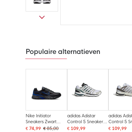
Ga
naar
het
begin
van
de
Populaire alternatieven
afbeeldingen-
gallerij
Nike Initiator
adidas Adistar
adidas Adis
Sneakers Zwart
Control 5 Sneakers
Control 5 S
Antraciet Blauw
Wit Groen Zwart
Wit Orbit G
€ 74,99
€ 85,00
€ 109,99
€ 109,99