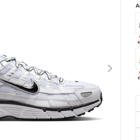
A
€
€