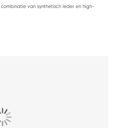
ombinatie van synthetisch leder en high-
er Zwart zijn gebaseerd op de Nike Air Pegasus
t die ventilerend en comfortabel is en die je
look compleet met je favoriete Nike P-6000
daard pasvorm. De lichte middenzool van foam
n synthetisch leder en high-performance mesh.
 en zorgt voor een ongeëvenaarde grip.