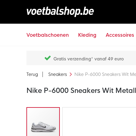
Voetbalschoenen
Kleding
Accessoires
Gratis verzending* vanaf 49 euro
Terug
Sneakers
Nike P-6000 Sneakers Wit Meta
Nike P-6000 Sneakers Wit Metalli
Ga
naar
het
einde
van
de