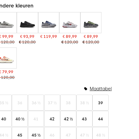
ndere kleuren
€ 99,99
€ 93,99
€ 119,99
€ 89,99
€ 89,99
 120,00
€ 120,00
€ 120,00
€ 120,00
€ 79,99
 120,00
Maattabel
35 ½
36
36 ½
37 ½
38
38 ½
39
40
40 ½
41
42
42 ½
43
44
44 ½
45
45 ½
46
47
47 ½
48 ½