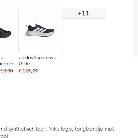
e
Aluminium
Goud
+11
tar
adidas Supernova
neakers
Glide
Iron
Hardloopschoenen
110,00
€ 129,99
Zwart Wit
d synthetisch leer, Nike logo, tongbandje met
zool