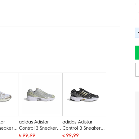
tar
adidas Adistar
adidas Adistar
neakers
Control 3 Sneakers
Control 3 Sneakers
rey
Zilvergrijs Wit
Zwart Zilvergrijs
€ 99,99
€ 99,99