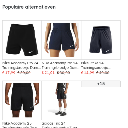
Populaire alternatieven
Nike Academy Pro 24
Nike Academy Pro 24
Nike Strike 24
Trainingsbroekje Dames
Trainingsbroekje Dames
Trainingsbroekje
Zwart Wit
Donkerblauw Wit
Donkerblauw Wit
€ 17,99
€ 30,00
€ 21,01
€ 30,00
€ 14,99
€ 40,00
+15
Nike Academy 25
adidas Tiro 24
Trainingsbroekje Zwart
Trainingsbroekje Zwart