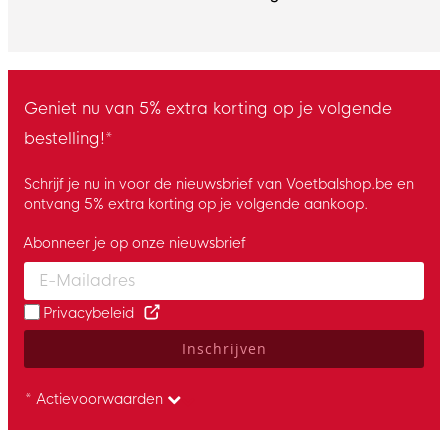
Geniet nu van 5% extra korting op je volgende
bestelling!*
Schrijf je nu in voor de nieuwsbrief van Voetbalshop.be en
ontvang 5% extra korting op je volgende aankoop.
Abonneer je op onze nieuwsbrief
Enter your email and accept the privacy policy to subscribe to 
Privacybeleid
Inschrijven
* Actievoorwaarden