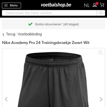
1
NL
Menu
Gratis retourneren* (60 dagen)
Terug
Voetbalkleding
Nike Academy Pro 24 Trainingsbroekje Zwart Wit
Ga
naar
het
einde
van
de
afbeeldingen-
gallerij