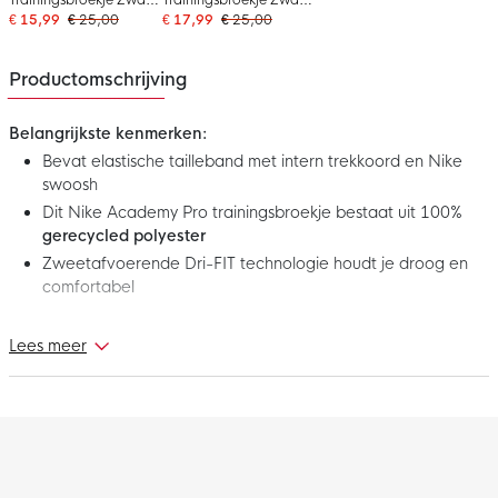
Wit
Wit
€ 15,99
€ 25,00
€ 17,99
€ 25,00
Productomschrijving
Belangrijkste kenmerken:
Bevat elastische tailleband met intern trekkoord en Nike
swoosh
Dit Nike Academy Pro trainingsbroekje bestaat uit 100%
gerecycled polyester
Zweetafvoerende Dri-FIT technologie houdt je droog en
comfortabel
Dit is het nieuwe Nike Academy Pro 24 Trainingsbroekje Zwart
Lees meer
Wit. In dit comfortabele Nike Academy trainingsbroekje loop je
voorop tijdens de training of tijdens de warming-up voor de
wedstrijd. Geef het beste van jezelf met dit gave Nike
trainingsbroekje!
Pasvorm