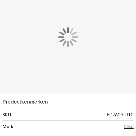
Het Nike Academy Pro trainingsbroekje heeft een slim-fit
pasvorm wat zorgt voor een slank gevoel. Aan de hand van de
elastische tailleband met intern trekkoord kan je zelf de
pasvorm aanpassen naar wens. Hierdoor kan jij je volledig
blijven focussen op jouw training.
Materiaal
Het Nike trainingsbroekje is gemaakt van 100% gerecycled
polyester. Dit materiaal is voorzien van de Nike Dri-FIT
technologie, wat ervoor zorgt dat zweet wordt afgevoerd naar
de bovenste laag van het trainingsbroekje. Hierdoor blijf je
droog en comfortabel tijdens het trainen.
Productkenmerken
SKU
FD7605-010
Meer
Nike
informatie