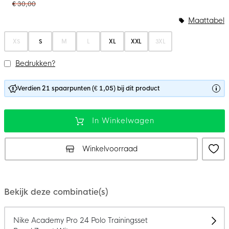
€ 30,00
Maattabel
XS
S
M
L
XL
XXL
3XL
Bedrukken?
Verdien 21 spaarpunten (€ 1,05) bij dit product
In Winkelwagen
Winkelvoorraad
Bekijk deze combinatie(s)
Nike Academy Pro 24 Polo Trainingsset