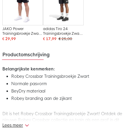
JAKO Power
adidas Tiro 24
Trainingsbroekje Zwart
Trainingsbroekje Zwart
Wit
Wit
€ 29,99
€ 17,99
€ 25,00
Productomschrijving
Belangrijkste kenmerken:
Robey Crossbar Trainingsbroekje Zwart
Normale pasvorm
BeyDry materiaal
Robey branding aan de zijkant
Dit is het Robey Crossbar Trainingsbroekje Zwart! Ontdek de
nieuwe Robey Crossbar collectie en train als een prof in dit
Lees meer
trainingsbroekje.