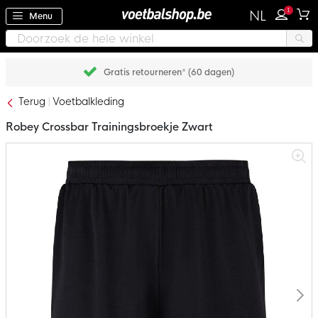
1
NL
Menu
Gratis retourneren* (60 dagen)
Terug
Voetbalkleding
Robey Crossbar Trainingsbroekje Zwart
Ga
naar
het
einde
van
de
afbeeldingen-
gallerij