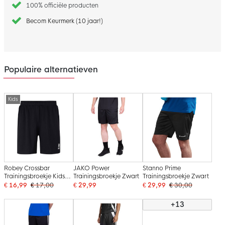
100% officiële producten
Becom Keurmerk (10 jaar!)
Populaire alternatieven
Kids
Robey Crossbar
JAKO Power
Stanno Prime
Trainingsbroekje Kids
Trainingsbroekje Zwart
Trainingsbroekje Zwart
Zwart
€ 16,99
€ 17,00
€ 29,99
€ 29,99
€ 30,00
+13