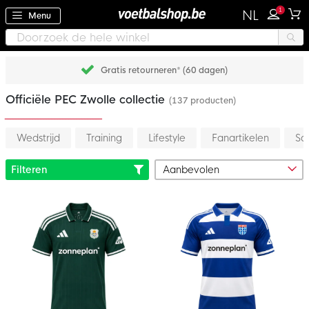
1
NL
Menu
Achteraf betalen met Klarna
Officiële PEC Zwolle collectie
(137 producten)
Wedstrijd
Training
Lifestyle
Fanartikelen
Sa
Filteren