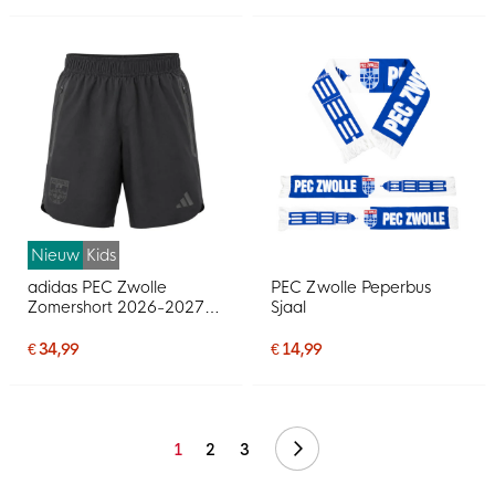
Nieuw
Kids
adidas PEC Zwolle
PEC Zwolle Peperbus
Zomershort 2026-2027
Sjaal
Kids Zwart
€ 34,99
€ 14,99
Volgende
1
2
3