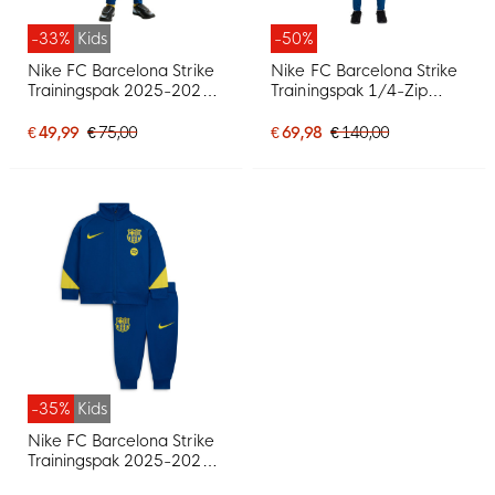
-33%
Kids
-50%
Nike FC Barcelona Strike
Nike FC Barcelona Strike
Trainingspak 2025-2026
Trainingspak 1/4-Zip
Kleuters/Kids
2025-2026 Dames
Donkerblauw Felgeel
Lichtblauw Donkerblauw
€ 49,99
€ 75,00
€ 69,98
€ 140,00
Felgeel
-35%
Kids
Nike FC Barcelona Strike
Trainingspak 2025-2026
Baby/Peuters