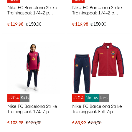
Nike FC Barcelona Strike
Nike FC Barcelona Strike
Trainingspak 1/4-Zip
Trainingspak 1/4-Zip
2026-2027 Rood
2026-2027 Donkerblauw
Donkerblauw Geel
Rood Geel
€ 119,98
€ 150,00
€ 119,98
€ 150,00
-20%
Kids
-20%
Nieuw
Kids
Nike FC Barcelona Strike
Nike FC Barcelona Strike
Trainingspak 1/4-Zip
Trainingspak Full-Zip
2026-2027 Kids Rood
2026-2027 Kleuters /
Donkerblauw Geel
Peuters Rood
€ 103,98
€ 130,00
€ 63,99
€ 80,00
Donkerblauw Geel