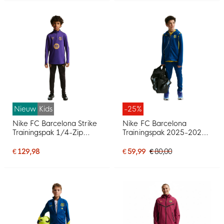
Nieuw
Kids
-25%
Nike FC Barcelona Strike
Nike FC Barcelona
Trainingspak 1/4-Zip
Trainingspak 2025-2026
2026-2027 Kids Paars
Kids Donkerblauw Geel
Zwart Goud
Rood
€ 129,98
€ 59,99
€ 80,00