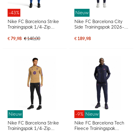
-43%
Nieuw
Nike FC Barcelona Strike
Nike FC Barcelona City
Trainingspak 1/4-Zip
Side Trainingspak 2026-
2025-2026 Lichtblauw
2027 Donkerblauw
Donkerblauw Felgeel
Goudgeel Roze
€ 79,98
€ 140,00
€ 189,98
Nieuw
-9%
Nieuw
Nike FC Barcelona Strike
Nike FC Barcelona Tech
Trainingspak 1/4-Zip
Fleece Trainingspak
2026-2027 Goud Zwart
2026-2027 Donkerblauw