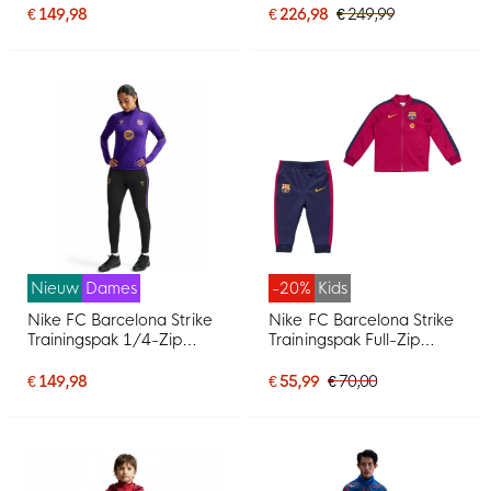
Paars
Zwart Geel Roze
€ 149,98
€ 226,98
€ 249,99
Nieuw
Dames
-20%
Kids
Nike FC Barcelona Strike
Nike FC Barcelona Strike
Trainingspak 1/4-Zip
Trainingspak Full-Zip
2026-2027 Dames Paars
2026-2027 Baby Rood
Zwart Goud
Donkerblauw Geel
€ 149,98
€ 55,99
€ 70,00