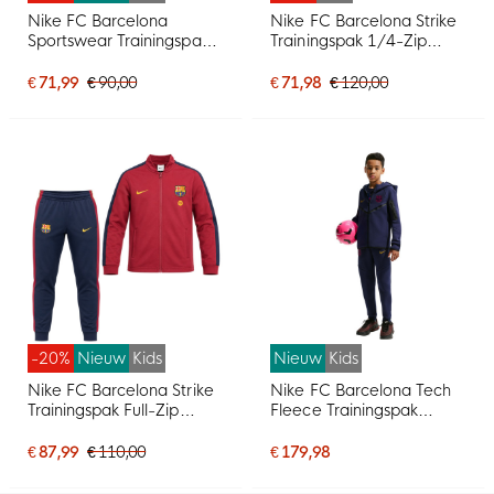
Nike FC Barcelona
Nike FC Barcelona Strike
Sportswear Trainingspak
Trainingspak 1/4-Zip
2026-2027 Kids
2025-2026 Kids
Donkerblauw Rood
Lichtblauw Donkerblauw
€ 71,99
€ 90,00
€ 71,98
€ 120,00
Geeloranje
Felgeel
-20%
Nieuw
Kids
Nieuw
Kids
Nike FC Barcelona Strike
Nike FC Barcelona Tech
Trainingspak Full-Zip
Fleece Trainingspak
2026-2027 Kids Rood
2026-2027 Kids
Donkerblauw Geel
Donkerblauw Zwart Geel
€ 87,99
€ 110,00
€ 179,98
Roze