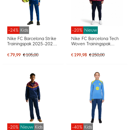
-24%
Kids
-20%
Nieuw
Nike FC Barcelona Strike
Nike FC Barcelona Tech
Trainingspak 2025-2026
Woven Trainingspak
Kids Donkerblauw Felgeel
Hooded Full-Zip 2026-
2027 Rood Donkerblauw
€ 79,99
€ 105,00
€ 199,98
€ 250,00
Geel
-20%
Nieuw
Kids
-40%
Kids