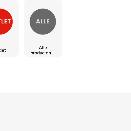
Alle
let
producten...