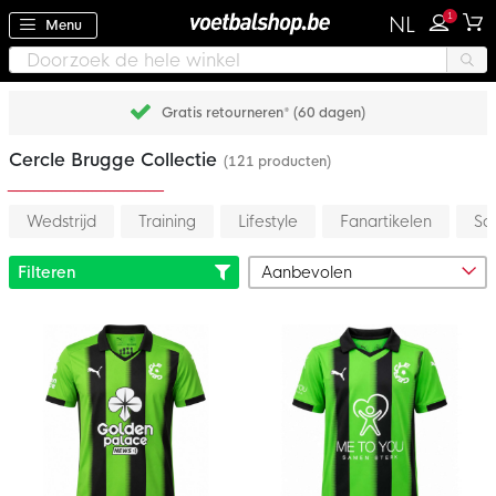
1
NL
Menu
Gratis retourneren* (60 dagen)
Cercle Brugge Collectie
(121 producten)
Wedstrijd
Training
Lifestyle
Fanartikelen
Sa
Filteren