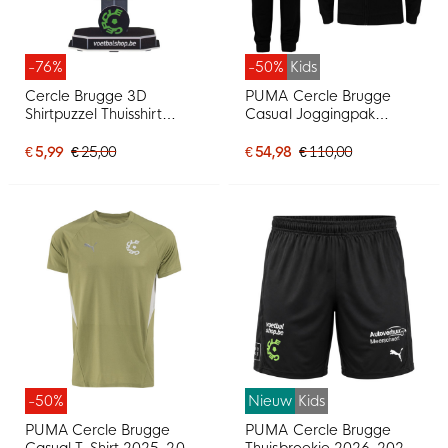
-76%
-50%
Kids
Cercle Brugge 3D
PUMA Cercle Brugge
Shirtpuzzel Thuisshirt
Casual Joggingpak
2025-2026
Hooded 2025-2026 Kids
Zwart
€ 5,99
€ 25,00
€ 54,98
€ 110,00
-50%
Nieuw
Kids
PUMA Cercle Brugge
PUMA Cercle Brugge
Casual T-Shirt 2025-2026
Thuisbroekje 2026-2027