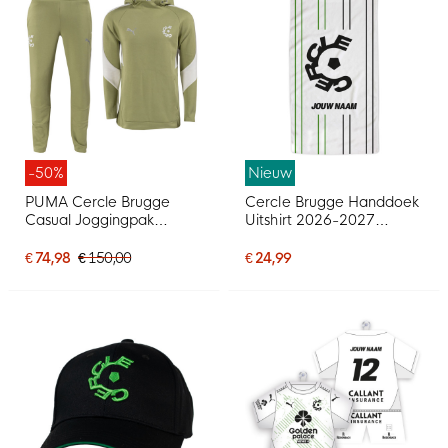
-50%
Nieuw
PUMA Cercle Brugge
Cercle Brugge Handdoek
Casual Joggingpak
Uitshirt 2026-2027
Hooded 2025-2026
Gepersonaliseerd
Groen
€ 74,98
€ 150,00
€ 24,99