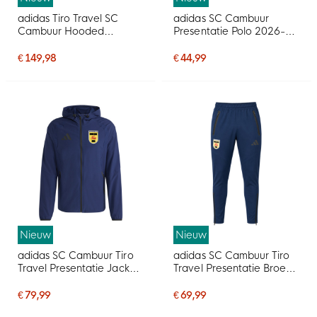
adidas Tiro Travel SC
adidas SC Cambuur
Cambuur Hooded
Presentatie Polo 2026-
Presentatiepak
2027 Donkerblauw
Donkerblauw
€ 149,98
€ 44,99
Nieuw
Nieuw
adidas SC Cambuur Tiro
adidas SC Cambuur Tiro
Travel Presentatie Jack
Travel Presentatie Broek
2026-2027 Donkerblauw
2026-2027 Donkerblauw
€ 79,99
€ 69,99