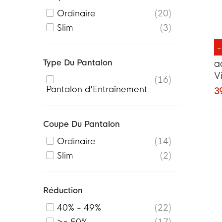
Ordinaire
20
Slim
3
Type Du Pantalon
a
V
16
M
Pantalon d'Entraînement
3
Coupe Du Pantalon
Ordinaire
14
Slim
2
Réduction
40% - 49%
22