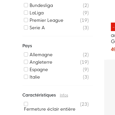
Bundesliga
2
LaLiga
9
Premier League
19
Serie A
3
a
G
Pays
4
Allemagne
2
Angleterre
19
Espagne
9
Italie
3
Caractéristiques
Infos
23
Fermeture éclair entière