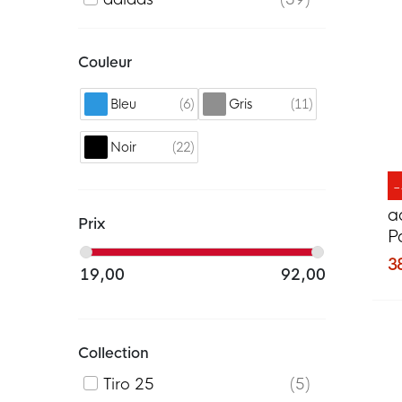
Couleur
6
11
Bleu
Gris
22
Noir
a
Prix
P
R
3
19,00
92,00
Collection
Tiro 25
5