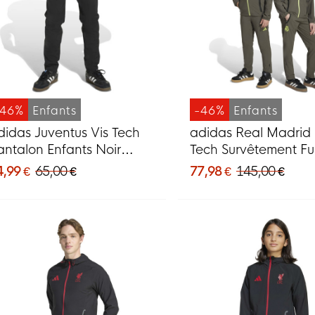
-46%
Enfants
-46%
Enfants
didas Juventus Vis Tech
adidas Real Madrid 
antalon Enfants Noir
Tech Survêtement Ful
ose
Enfants Gris Vert Cla
4,99 €
65,00 €
77,98 €
145,00 €