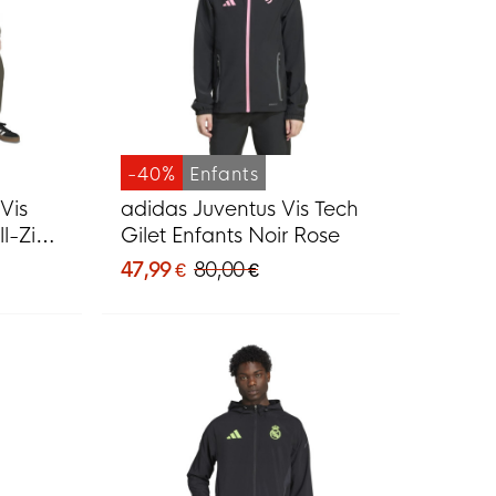
-40%
Enfants
Vis
adidas Juventus Vis Tech
l-Zip
Gilet Enfants Noir Rose
ir
47,99 €
80,00 €