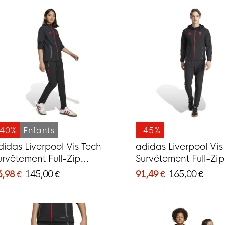
-40%
Enfants
-45%
didas Liverpool Vis Tech
adidas Liverpool Vis
urvêtement Full-Zip
Survêtement Full-Zip
nfants Noir Rouge
Rouge
6,98 €
145,00 €
91,49 €
165,00 €