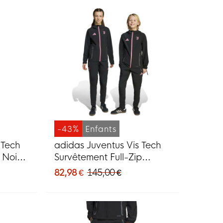
-43%
Enfants
 Tech
adidas Juventus Vis Tech
 Noir
Survêtement Full-Zip
Enfants Noir Rose
82,98 €
145,00 €