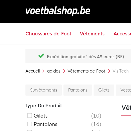
Chaussures de Foot
Vêtements
Accesso
Expédition gratuite* dès 49 euros (BE)
Accueil
adidas
Vêtements de Foot
Vis Tech
Survêtements
Pantalons
Gilets
Veste
Type Du Produit
Vê
Gilets
10
Pantalons
16