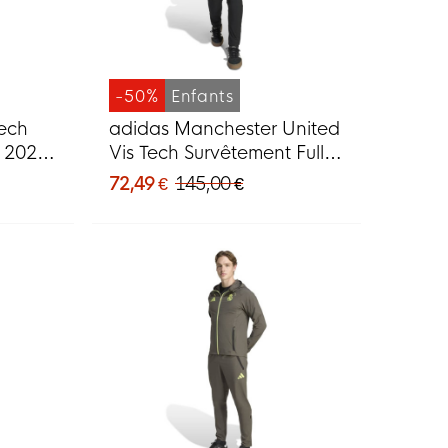
-50%
Enfants
Tech
adidas Manchester United
p 2025-
Vis Tech Survêtement Full-
oncé
Zip Enfants Noir Mauve
72,49 €
145,00 €