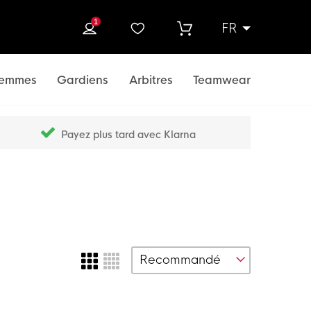
1
FR
rcher
emmes
Gardiens
Arbitres
Teamwear
Payez plus tard avec Klarna