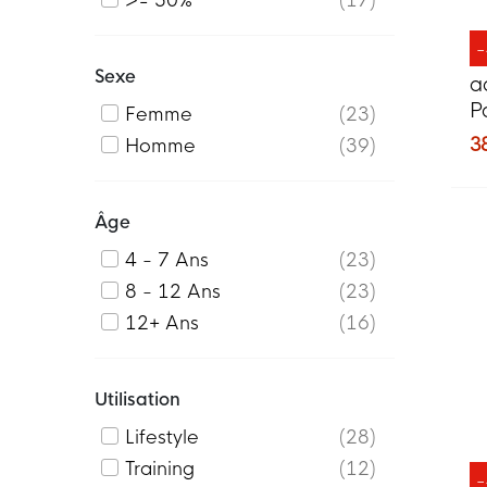
>= 50%
17
Sexe
a
P
Femme
23
2
3
Homme
39
F
Âge
4 - 7 Ans
23
8 - 12 Ans
23
12+ Ans
16
Utilisation
Lifestyle
28
Training
12