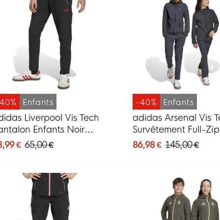
-40%
Enfants
-40%
Enfants
didas Liverpool Vis Tech
adidas Arsenal Vis 
antalon Enfants Noir
Survêtement Full-Zi
ouge
2025 Enfants Gris F
8,99 €
65,00 €
86,98 €
145,00 €