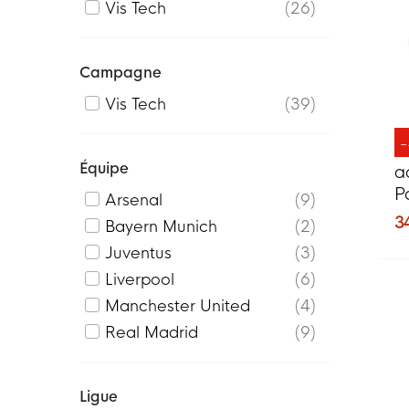
Vis Tech
26
Campagne
Vis Tech
39
Équipe
a
P
Arsenal
9
R
3
Bayern Munich
2
Juventus
3
Liverpool
6
Manchester United
4
Real Madrid
9
Ligue