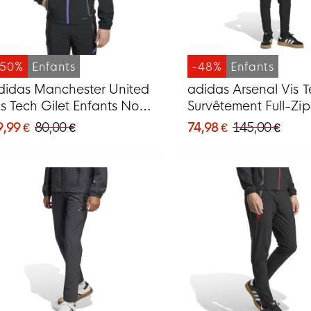
-50%
Enfants
-48%
Enfants
didas Manchester United
adidas Arsenal Vis 
is Tech Gilet Enfants Noir
Survêtement Full-Zi
auve
2026 Enfants Bleu F
9,99 €
80,00 €
74,98 €
145,00 €
Noir Blanc