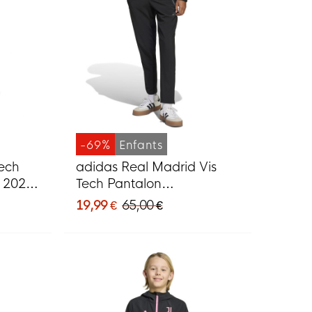
-69%
Enfants
Tech
adidas Real Madrid Vis
p 2024-
Tech Pantalon
oncé
d'Entraînement 2024-2025
19,99 €
65,00 €
Enfants Noir