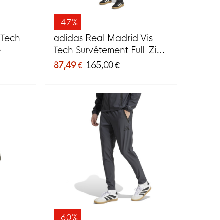
-47%
 Tech
adidas Real Madrid Vis
e
Tech Survêtement Full-Zip
Gris Vert Clair
87,49 €
165,00 €
-60%