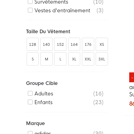
Survêtements
10
Vestes d'entraînement
3
Taille Du Vêtement
128
140
152
164
176
XS
S
M
L
XL
XXL
3XL
Groupe Cible
a
Adultes
16
S
E
Enfants
23
8
Marque
adidas
39