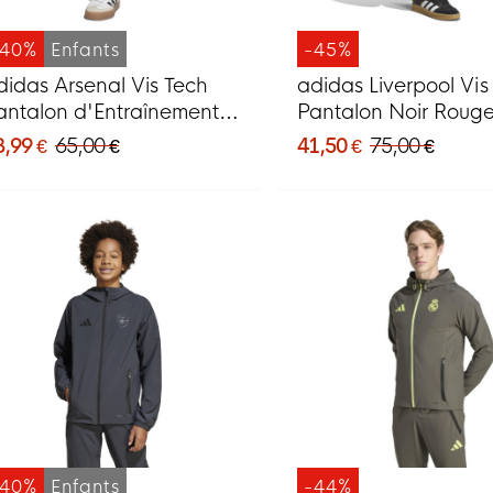
-40%
Enfants
-45%
didas Arsenal Vis Tech
adidas Liverpool Vis
antalon d'Entraînement
Pantalon Noir Roug
024-2025 Enfants Gris
8,99 €
65,00 €
41,50 €
75,00 €
oncé
-40%
Enfants
-44%