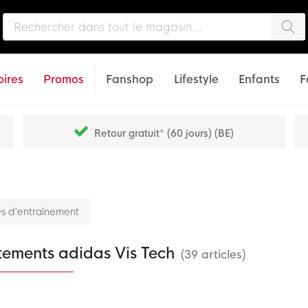
Che
ires
Promos
Fanshop
Lifestyle
Enfants
F
Retour gratuit* (60 jours) (BE)
s d'entraînement
tements adidas Vis Tech
(39 articles)