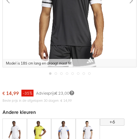
Model is 185 cm lang en draagt maat M
Ga
naar
het
€ 14,99
-35%
Adviesprijs
€ 23,00
begin
van
Beste prijs in de afgelopen 30 dagen: € 14,99
de
afbeeldingen-
Andere kleuren
gallerij
+6