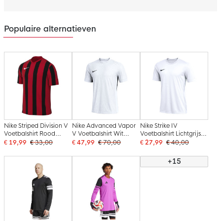
Populaire alternatieven
Nike Striped Division V
Nike Advanced Vapor
Nike Strike IV
Voetbalshirt Rood
V Voetbalshirt Wit
Voetbalshirt Lichtgrijs
Zwart
Zwart
Zwart
€ 19,99
€ 33,00
€ 47,99
€ 70,00
€ 27,99
€ 40,00
+15