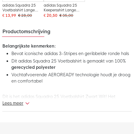
adidas Squadra 25
adidas Squadra 25
Voetbalshirt Lange
Keepersshirt Lange
Mouwen Zwart Wit
Mouwen Paars Zwart
€ 13,99
€ 28,00
€ 20,50
€ 35,00
Productomschrijving
Belangrijkste kenmerken:
Bevat iconische adidas 3-Stripes en geribbelde ronde hals
Dit adidas Squadra 25 Voetbalshirt is gemaakt van 100%
gerecycled polyester
Vochtafvoerende AEROREADY technologie houdt je droog
en comfortabel
Dit is het adidas Squadra 25 Voetbalshirt Zwart Wit! Het
voetbalshirt biedt de voordelen die je nodig hebt om een
Lees meer
topprestatie te leveren. Het gave design geeft je uitstraling een
boost. Laat het beste van jezelf zien met dit adidas Squadra 25
Voetbalshirt!