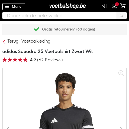
1
NL
Menu
Gratis retourneren* (60 dagen)
Terug
Voetbalkleding
adidas Squadra 25 Voetbalshirt Zwart Wit
4.9
(
62
Reviews
)
Waardering:
98
100
% of
Ga
naar
het
einde
van
de
afbeeldingen-
gallerij