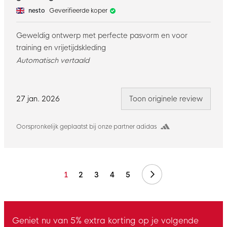
nesto
Geverifieerde koper
Geweldig ontwerp met perfecte pasvorm en voor
training en vrijetijdskleding
Automatisch vertaald
27 jan. 2026
Toon originele review
Oorspronkelijk geplaatst bij onze partner adidas
Volgende
1
2
3
4
5
Geniet nu van 5% extra korting op je volgende