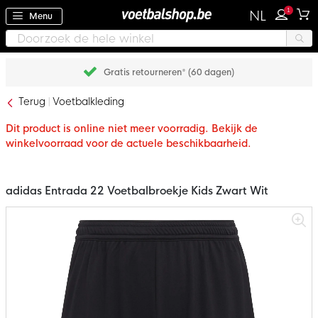
1
NL
Menu
Gratis retourneren* (60 dagen)
Terug
Voetbalkleding
Dit product is online niet meer voorradig. Bekijk de
winkelvoorraad voor de actuele beschikbaarheid.
adidas Entrada 22 Voetbalbroekje Kids Zwart Wit
Ga
naar
het
einde
van
de
afbeeldingen-
gallerij