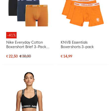
-41%
Nike Everyday Cotton
KNVB Essentials
Boxershort Brief 3-Pack
Boxershorts 3-pack
Oranje Donkerblauw
Zwart
€ 22,50
€ 38,00
€ 14,99