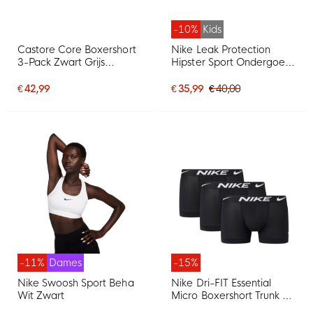
-10%
Kids
Castore Core Boxershort
Nike Leak Protection
3-Pack Zwart Grijs
Hipster Sport Ondergoed
Donkerblauw
3-Pack Meisjes Zwart
Grijs
€ 42,99
€ 35,99
€ 40,00
-11%
Dames
-15%
Nike Swoosh Sport Beha
Nike Dri-FIT Essential
Wit Zwart
Micro Boxershort Trunk 3-
Pack Zwart