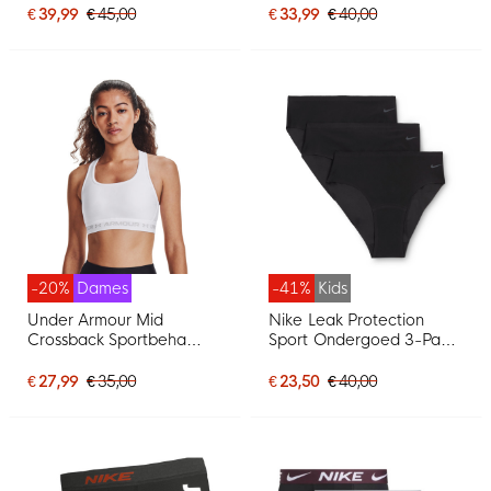
€ 39,99
€ 45,00
€ 33,99
€ 40,00
-20%
Dames
-41%
Kids
Under Armour Mid
Nike Leak Protection
Crossback Sportbeha
Sport Ondergoed 3-Pack
Dames Wit
Meisjes Zwart Grijs
€ 27,99
€ 35,00
€ 23,50
€ 40,00