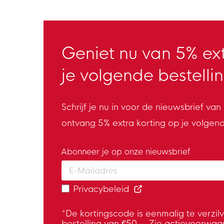
Geniet nu van 5% ext
je volgende bestellin
Schrijf je nu in voor de nieuwsbrief va
ontvang 5% extra korting op je volgen
Abonneer je op onze nieuwsbrief
Enter your email and accept the privacy
Privacybeleid
*De kortingscode is eenmalig te verzil
bestelling van €50,-. Zie actievoorwaa