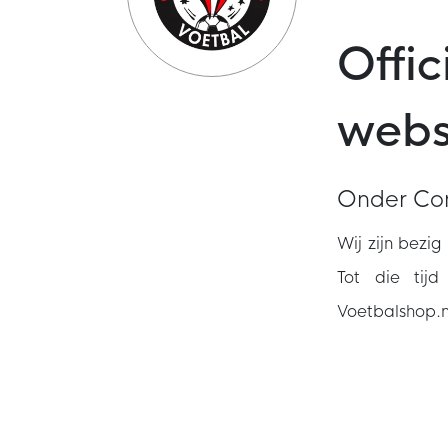
Offi
web
Onder Con
Wij zijn bezi
Tot die tij
Voetbalshop.