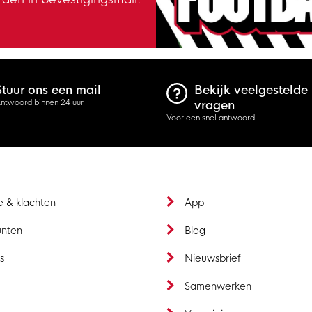
Stuur ons een mail
Bekijk veelgestelde
ntwoord binnen 24 uur
vragen
Voor een snel antwoord
e & klachten
App
unten
Blog
s
Nieuwsbrief
t
Samenwerken