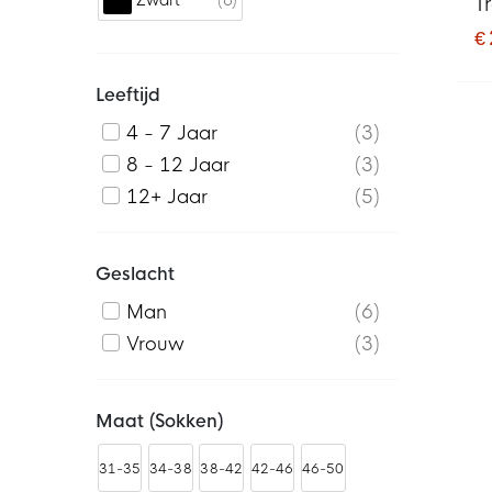
Zwart
T
€
Leeftijd
4 - 7 Jaar
3
8 - 12 Jaar
3
12+ Jaar
5
Geslacht
Man
6
Vrouw
3
Maat (sokken)
31-35
34-38
38-42
42-46
46-50