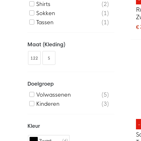
Shirts
2
R
Sokken
1
Z
Tassen
1
€ 
Maat (kleding)
122
S
Doelgroep
Volwassenen
5
Kinderen
3
Kleur
S
6