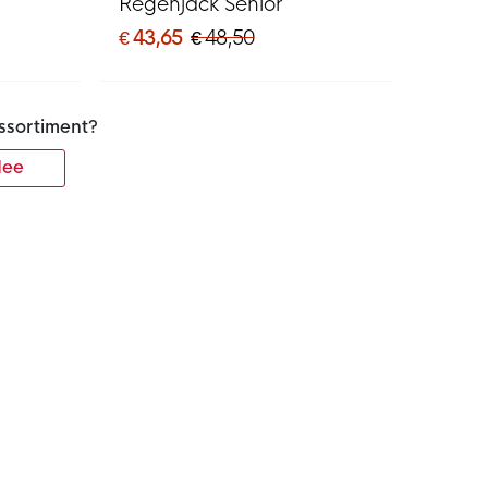
Regenjack Senior
€ 43,65
€ 48,50
ssortiment?
ee