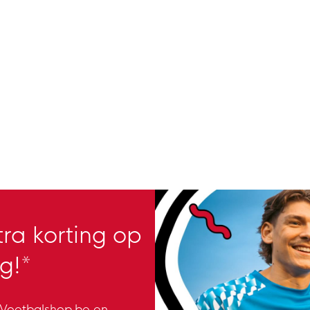
ra korting op
g!*
n Voetbalshop.be en