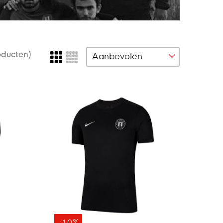
oducten)
-10%