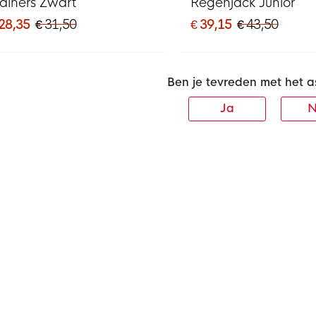
rainers Zwart
Regenjack Junior
 28,35
€ 31,50
€ 39,15
€ 43,50
Ben je tevreden met het a
Ja
N