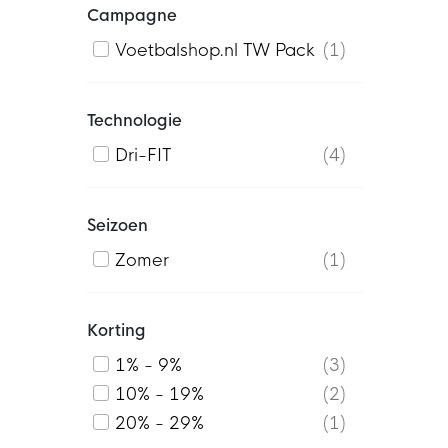
Campagne
Voetbalshop.nl TW Pack
1
Technologie
Dri-FIT
4
Seizoen
Zomer
1
Korting
1% - 9%
3
10% - 19%
2
20% - 29%
1