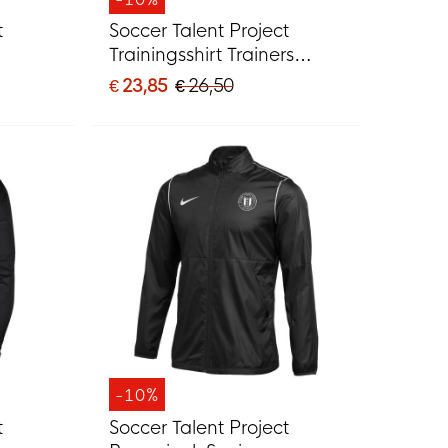
t
Soccer Talent Project
Trainingsshirt Trainers
Zwart
€ 23,85
€ 26,50
-10%
t
Soccer Talent Project