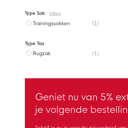
Type Sok
Uitleg
Trainingssokken
1
Type Tas
Rugzak
1
Geniet nu van 5% ext
je volgende bestellin
Schrijf je nu in voor de nieuwsbrief va