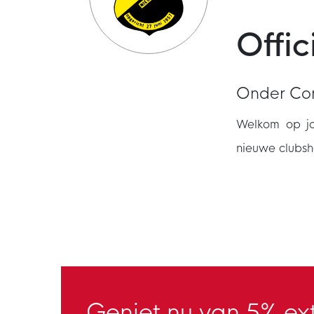
Offi
Onder Con
Welkom op jo
nieuwe clubsh
Geniet nu van 5% ext