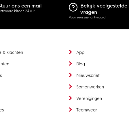
Stuur ons een mail
Bekijk veelgestelde
ntwoord binnen 24 uur
vragen
Voor een snel antwoord
e & klachten
App
unten
Blog
s
Nieuwsbrief
t
Samenwerken
Verenigingen
es
Teamwear