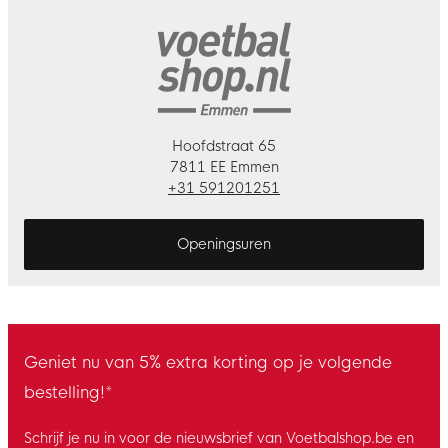
Hoofdstraat 65
7811 EE Emmen
+31 591201251
Openingsuren
Geniet nu van 5% extra korting op je volgende
bestelling!*
Schrijf je nu in voor de nieuwsbrief van Voetbalshop.be en