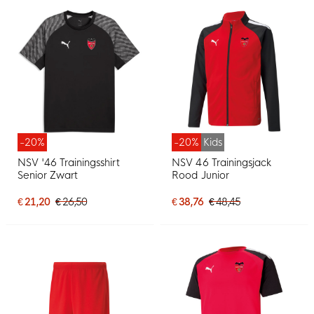
-20%
-20%
Kids
NSV '46 Trainingsshirt
NSV 46 Trainingsjack
Senior Zwart
Rood Junior
€ 21,20
€ 26,50
€ 38,76
€ 48,45