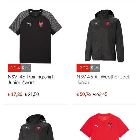
-20%
Kids
-20%
Kids
NSV '46 Trainingsshirt
NSV 46 All Weather Jack
Junior Zwart
Junior
€ 17,20
€ 21,50
€ 50,76
€ 63,45