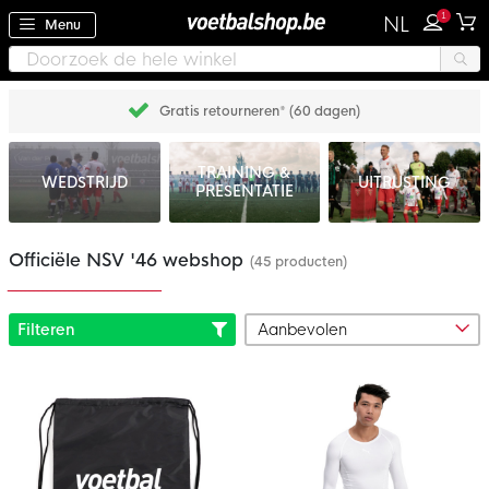
1
NL
Menu
Gratis retourneren* (60 dagen)
TRAINING &
WEDSTRIJD
UITRUSTING
PRESENTATIE
Officiële NSV '46 webshop
(45 producten)
Filteren