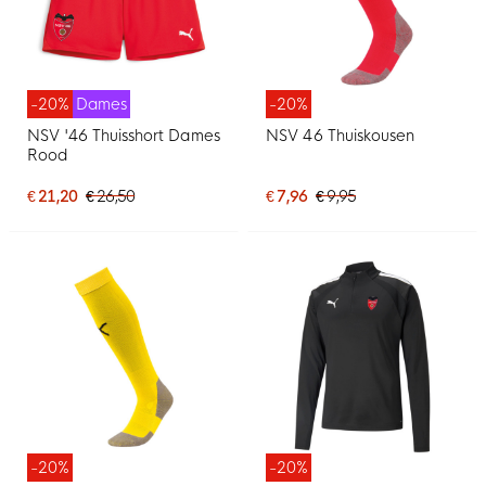
-20%
Dames
-20%
NSV '46 Thuisshort Dames
NSV 46 Thuiskousen
Rood
€ 21,20
€ 26,50
€ 7,96
€ 9,95
-20%
-20%