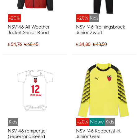
-20%
-20%
Kids
NSV'46 All Weather
NSV '46 Trainingsbroek
Jacket Senior Rood
Junior Zwart
€ 54,76
€ 68,45
€ 34,80
€ 43,50
Kids
-20%
Nieuw
Kids
NSV 46 rompertje
NSV '46 Keepersshirt
Gepersonaliseerd
Junior Geel