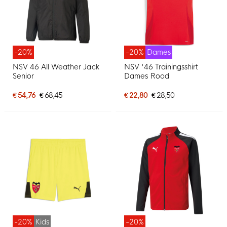
-20%
-20%
Dames
NSV 46 All Weather Jack
NSV '46 Trainingsshirt
Senior
Dames Rood
€ 54,76
€ 68,45
€ 22,80
€ 28,50
-20%
Kids
-20%