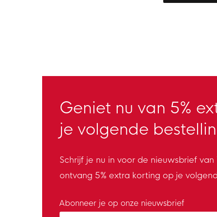
Geniet nu van 5% ext
je volgende bestellin
Schrijf je nu in voor de nieuwsbrief va
ontvang 5% extra korting op je volgen
Abonneer je op onze nieuwsbrief
Enter your email and accept the privacy