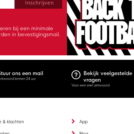
Inschrijven
veren bij een minimale
rden in bevestigingsmail.
Stuur ons een mail
Bekijk veelgestelde
ntwoord binnen 24 uur
vragen
Voor een snel antwoord
e & klachten
App
unten
Blog