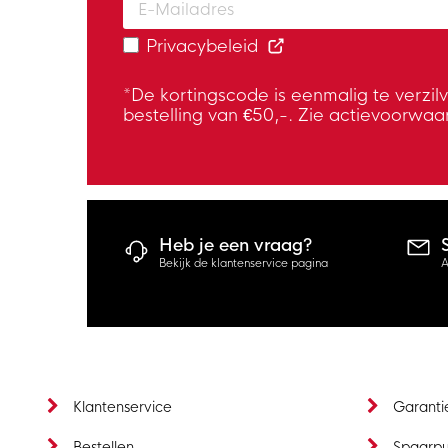
Privacybeleid
*De kortingscode is eenmalig te verzil
bestelling van €50,-. Zie actievoorwaa
Heb je een vraag?
Bekijk de klantenservice pagina
A
Klantenservice
Garanti
Bestellen
Spaarp