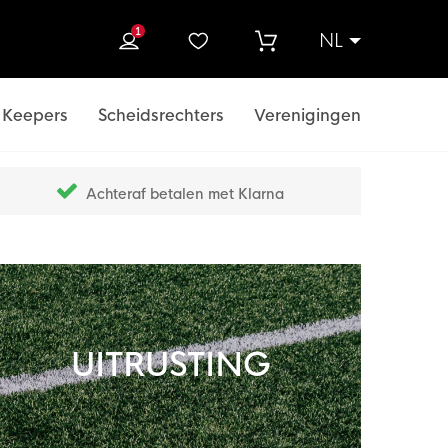
1
NL
ek
Keepers
Scheidsrechters
Verenigingen
Achteraf betalen met Klarna
UITRUSTING