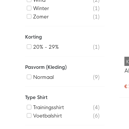
Wind
2
Winter
1
Zomer
1
Korting
20% - 29%
1
K
Pasvorm (kleding)
A
Normaal
9
€
Type Shirt
Trainingsshirt
4
Voetbalshirt
6