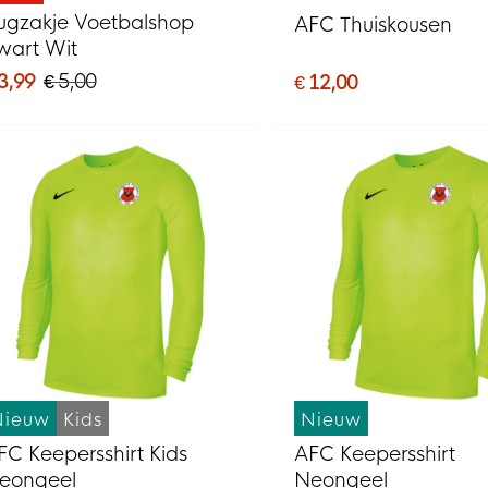
ugzakje Voetbalshop
AFC Thuiskousen
wart Wit
3,99
€ 5,00
€ 12,00
Nieuw
Kids
Nieuw
FC Keepersshirt Kids
AFC Keepersshirt
eongeel
Neongeel