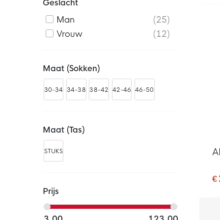
Geslacht
Man
25
Vrouw
12
Maat (sokken)
30-34
34-38
38-42
42-46
46-50
Maat (tas)
A
STUKS
€
Prijs
3,00
123,00