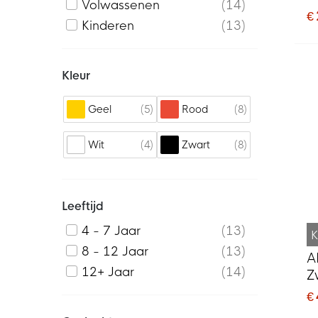
Volwassenen
14
€
Kinderen
13
Kleur
5
8
Geel
Rood
4
8
Wit
Zwart
Leeftijd
4 - 7 Jaar
13
K
8 - 12 Jaar
13
A
12+ Jaar
14
Z
€