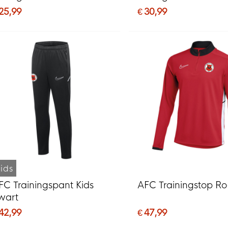
 25,99
€ 30,99
ids
FC Trainingspant Kids
AFC Trainingstop R
wart
 42,99
€ 47,99