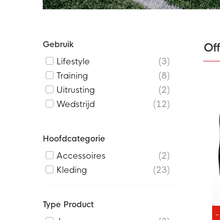
Gebruik
Of
Lifestyle
3
Training
8
Uitrusting
2
Wedstrijd
12
Hoofdcategorie
Accessoires
2
Kleding
23
Type Product