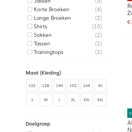
Jassen
3
R
Korte Broeken
4
Z
Lange Broeken
2
€ 
Shirts
10
Sokken
2
Tassen
2
Trainingtops
2
Maat (kleding)
122
128
140
152
164
XS
S
M
L
XL
XXL
3XL
A
Doelgroep
N