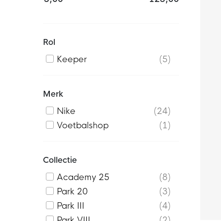
Rol
Keeper
5
Merk
Nike
24
Voetbalshop
1
Collectie
Academy 25
8
Park 20
3
Park III
4
Park VIII
2