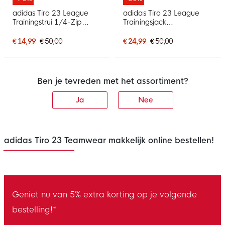
adidas Tiro 23 League
adidas Tiro 23 League
Trainingstrui 1/4-Zip
Trainingsjack
Zwart Wit
Donkerblauw Wit
€ 14,99
€ 50,00
€ 24,99
€ 50,00
Ben je tevreden met het assortiment?
Ja
Nee
adidas Tiro 23 Teamwear makkelijk online bestellen!
Geniet nu van 5% extra korting op je volgende
bestelling!*