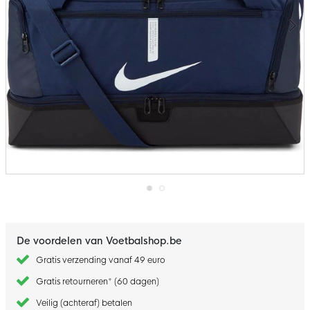
Ga
naar
het
begin
De voordelen van Voetbalshop.be
van
de
Gratis verzending vanaf 49 euro
afbeeldingen-
gallerij
Gratis retourneren* (60 dagen)
Veilig (achteraf) betalen