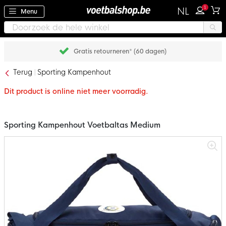
1
NL
Menu
Gratis retourneren* (60 dagen)
Terug
Sporting Kampenhout
Dit product is online niet meer voorradig.
Sporting Kampenhout Voetbaltas Medium
Ga
naar
het
einde
van
de
afbeeldingen-
gallerij