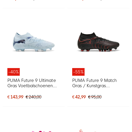
-40%
-55%
PUMA Future 9 Ultimate
PUMA Future 9 Match
Gras Voetbalschoenen
Gras / Kunstgras
(FG) Lichtblauw Blauw
Voetbalschoenen (MG)
Zwart Rood
€ 143,99
€ 240,00
€ 42,99
€ 95,00