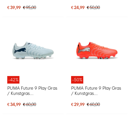
Voetbalschoenen (SG)
Voetbalschoenen (MG)
Felrood Zilver Zwart
Kids Lichtblauw Blauw
€ 39,99
€ 95,00
€ 24,99
€ 50,00
-42%
-50%
PUMA Future 9 Play Gras
PUMA Future 9 Play Gras
/ Kunstgras
/ Kunstgras
Voetbalschoenen (MG)
Voetbalschoenen (MG)
Lichtblauw Blauw
Felrood Zilver Zwart
€ 34,99
€ 60,00
€ 29,99
€ 60,00