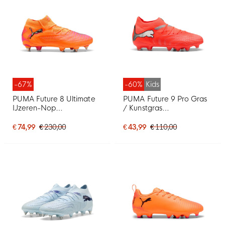
-67%
-60%
Kids
PUMA Future 8 Ultimate
PUMA Future 9 Pro Gras
IJzeren-Nop
/ Kunstgras
Voetbalschoenen (SG)
Voetbalschoenen (MG)
Oranje Roze Zwart
Kids Felrood Zilver Zwart
€ 74,99
€ 230,00
€ 43,99
€ 110,00