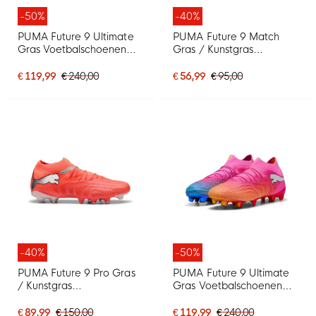
-50%
-40%
PUMA Future 9 Ultimate
PUMA Future 9 Match
Gras Voetbalschoenen
Gras / Kunstgras
(FG) Zwart Rood
Voetbalschoenen (MG)
Felrood Zilver Zwart
€ 119,99
€ 240,00
€ 56,99
€ 95,00
-40%
-50%
PUMA Future 9 Pro Gras
PUMA Future 9 Ultimate
/ Kunstgras
Gras Voetbalschoenen
Voetbalschoenen (MG)
(FG) Felroze Blauw Geel
Felrood Zilver Zwart
€ 89,99
€ 150,00
€ 119,99
€ 240,00