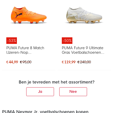
-53%
-50%
PUMA Future 8 Match
PUMA Future 9 Ultimate
IJzeren-Nop
Gras Voetbalschoenen
Voetbalschoenen (SG)
(FG) Wit Goud
Oranje Roze Zwart
€ 44,99
€ 95,00
€ 119,99
€ 240,00
Ben je tevreden met het assortiment?
Ja
Nee
PUMA Neymar Jr. voetbalschoenen kopen