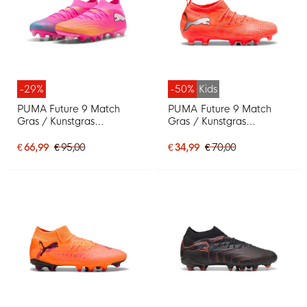
-29%
-50%
Kids
PUMA Future 9 Match
PUMA Future 9 Match
Gras / Kunstgras
Gras / Kunstgras
Voetbalschoenen (MG)
Voetbalschoenen (MG)
Felroze Blauw Geel
Kids Felrood Zilver Zwart
€ 66,99
€ 95,00
€ 34,99
€ 70,00