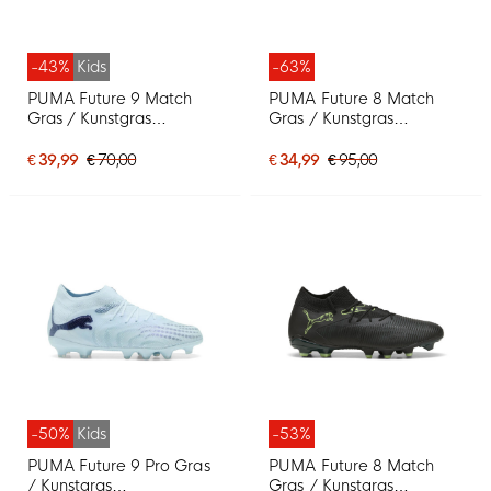
-43%
Kids
-63%
PUMA Future 9 Match
PUMA Future 8 Match
Gras / Kunstgras
Gras / Kunstgras
Voetbalschoenen (MG)
Voetbalschoenen (MG)
Kids Lichtblauw Blauw
Oranje Roze Zwart
€ 39,99
€ 70,00
€ 34,99
€ 95,00
-50%
Kids
-53%
PUMA Future 9 Pro Gras
PUMA Future 8 Match
/ Kunstgras
Gras / Kunstgras