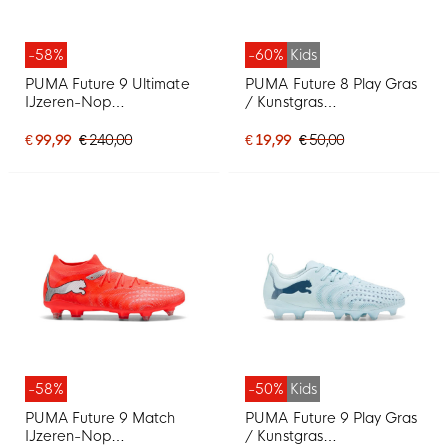
-58%
-60%
Kids
PUMA Future 9 Ultimate
PUMA Future 8 Play Gras
IJzeren-Nop
/ Kunstgras
Voetbalschoenen (SG)
Voetbalschoenen (MG)
Lichtblauw Blauw
Kids Oranje Roze Zwart
€ 99,99
€ 240,00
€ 19,99
€ 50,00
-58%
-50%
Kids
PUMA Future 9 Match
PUMA Future 9 Play Gras
IJzeren-Nop
/ Kunstgras