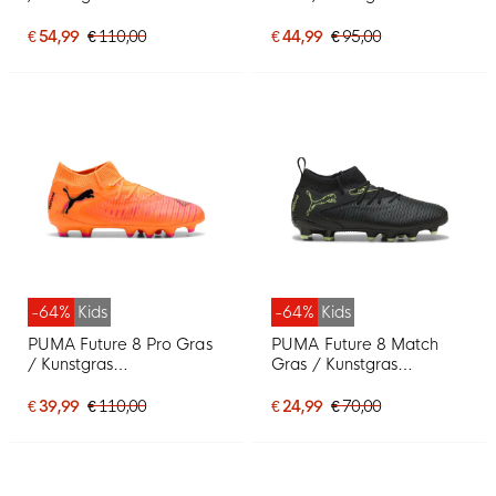
Voetbalschoenen (MG)
Voetbalschoenen (MG)
Kids Lichtblauw Blauw
Zwart Donkergroen
€ 54,99
€ 110,00
€ 44,99
€ 95,00
Lichtgroen
-64%
Kids
-64%
Kids
PUMA Future 8 Pro Gras
PUMA Future 8 Match
/ Kunstgras
Gras / Kunstgras
Voetbalschoenen (MG)
Voetbalschoenen (MG)
Kids Oranje Roze Zwart
Kids Zwart Donkergroen
€ 39,99
€ 110,00
€ 24,99
€ 70,00
Lichtgroen