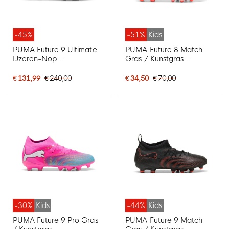
-45%
-51%
Kids
PUMA Future 9 Ultimate
PUMA Future 8 Match
IJzeren-Nop
Gras / Kunstgras
Voetbalschoenen (SG)
Voetbalschoenen (MG)
Felrood Zilver Zwart
Kids Wit Felrood Blauw
€ 131,99
€ 240,00
€ 34,50
€ 70,00
-30%
Kids
-44%
Kids
PUMA Future 9 Pro Gras
PUMA Future 9 Match