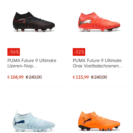
-56%
-52%
PUMA Future 9 Ultimate
PUMA Future 9 Ultimate
IJzeren-Nop
Gras Voetbalschoenen
Voetbalschoenen (SG)
(FG) Felrood Zilver Zwart
Zwart Rood
€ 104,99
€ 240,00
€ 115,99
€ 240,00