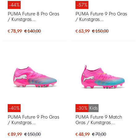
-44%
-57%
PUMA Future 8 Pro Gras
PUMA Future 9 Pro Gras
/ Kunstgras
/ Kunstgras
Voetbalschoenen (MG)
Voetbalschoenen (MG)
Oranje Roze Zwart
Zwart Rood
€ 78,99
€ 140,00
€ 63,99
€ 150,00
-40%
-30%
Kids
PUMA Future 9 Pro Gras
PUMA Future 9 Match
/ Kunstgras
Gras / Kunstgras
Voetbalschoenen (MG)
Voetbalschoenen (MG)
Felroze Blauw Geel
Kids Felroze Blauw Geel
€ 89,99
€ 150,00
€ 48,99
€ 70,00