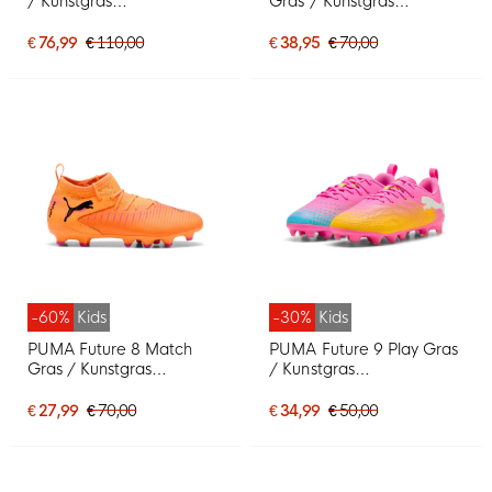
/ Kunstgras
Gras / Kunstgras
Voetbalschoenen (MG)
Voetbalschoenen (MG)
Kids Felroze Blauw Geel
Kids Zwart Rood
€ 76,99
€ 110,00
€ 38,95
€ 70,00
-60%
Kids
-30%
Kids
PUMA Future 8 Match
PUMA Future 9 Play Gras
Gras / Kunstgras
/ Kunstgras
Voetbalschoenen (MG)
Voetbalschoenen (MG)
Kids Oranje Roze Zwart
Kids Felroze Blauw Geel
€ 27,99
€ 70,00
€ 34,99
€ 50,00