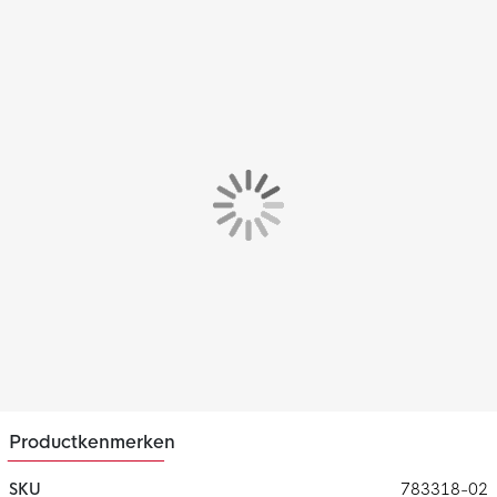
Pasvorm
Het PUMA Marokko uitshirt heeft een standaard pasvorm.
Materiaal
Het Marokko uitshirt is gemaakt van 100% gerecycled
polyester. Dit materiaal is voorzien van de dryCELL technologie,
wat ervoor zorgt dat zweet onmiddellijk wordt afgevoerd.
Hierdoor blijf je altijd droog en comfortabel.
Productkenmerken
SKU
783318-02