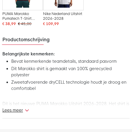
PUMA Marokko
Nike Nederland Uitshirt
Pumatech T-Shirt
2026-2028
2026-2028 Rood
€ 38,99
€ 45,00
€ 109,99
Groen Goud
Productomschrijving
Belangrijkste kenmerken:
Bevat kenmerkende teamdetails, standaard pasvorm
Dit Marokko shirt is gemaakt van 100% gerecycled
polyester
Zweetafvoerende dryCELL technologie houdt je droog en
comfortabel
Dit is het nieuwe PUMA Marokko Uitshirt 2026-2028. Het shirt is
geïnspireerd op de rijke Marokkaanse cultuur, met een witte
Lees meer
basis en een gouden geometrisch patroon dat traditioneel
erfgoed combineert met een moderne uitstraling. Toon nu je
trots met dit gave Marokko uitshirt!