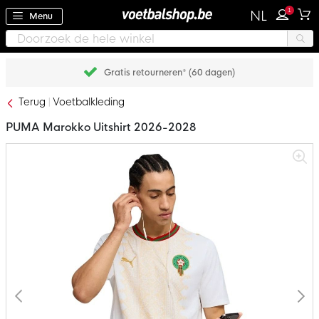
1
NL
Menu
Gratis retourneren* (60 dagen)
Terug
Voetbalkleding
PUMA Marokko Uitshirt 2026-2028
Ga
naar
het
einde
van
de
afbeeldingen-
gallerij