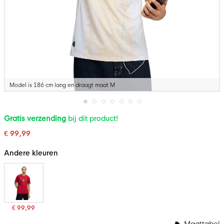
Model is 186 cm lang en draagt maat M
Ga
Gratis verzending
bij dit product!
naar
het
€ 99,99
begin
van
de
Andere kleuren
afbeeldingen-
gallerij
€ 99,99
Maattabel