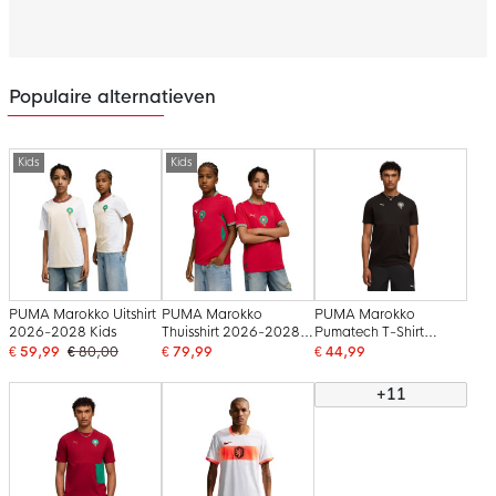
Populaire alternatieven
Kids
Kids
PUMA Marokko Uitshirt
PUMA Marokko
PUMA Marokko
2026-2028 Kids
Thuisshirt 2026-2028
Pumatech T-Shirt
Kids
2026-2028 Zwart Wit
€ 59,99
€ 80,00
€ 79,99
€ 44,99
+11