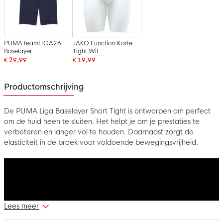
PUMA teamLIGA26
JAKO Function Korte
Baselayer
Tight Wit
Slidingbroekje
€ 29,99
€ 19,99
Donkerblauw
Productomschrijving
De PUMA Liga Baselayer Short Tight is ontworpen om perfect
om de huid heen te sluiten. Het helpt je om je prestaties te
verbeteren en langer vol te houden. Daarnaast zorgt de
elasticiteit in de broek voor voldoende bewegingsvrijheid.
Lees meer