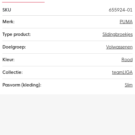
SKU
655924-01
Meer
PUMA
informatie
Slidingbroekjes
Volwassenen
Rood
teamLIGA
Slim