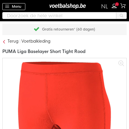
1
NL
Menu
Gratis retourneren* (60 dagen)
Terug
Voetbalkleding
PUMA Liga Baselayer Short Tight Rood
Ga
naar
het
einde
van
de
afbeeldingen-
gallerij