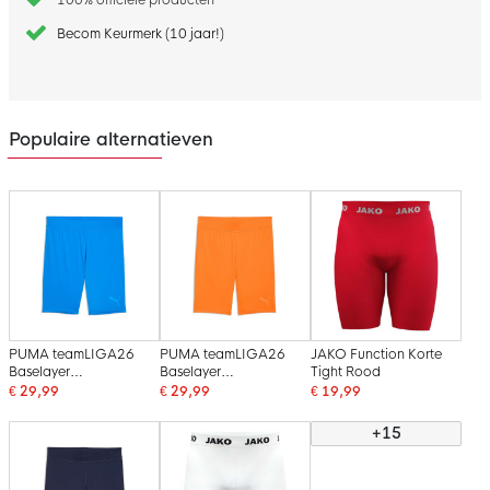
Becom Keurmerk (10 jaar!)
Populaire alternatieven
PUMA teamLIGA26
PUMA teamLIGA26
JAKO Function Korte
Baselayer
Baselayer
Tight Rood
Slidingbroekje Blauw
Slidingbroekje Oranje
€ 29,99
€ 29,99
€ 19,99
+15