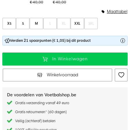
€ 40,00
€ 40,00
Maattabel
XS
S
M
L
XL
XXL
3XL
Verdien 21 spaarpunten (€ 1,05) bij dit product
In Winkelwagen
Winkelvoorraad
De voordelen van Voetbalshop.be
Gratis verzending vanaf 49 euro
Gratis retourneren* (60 dagen)
Veilig (achteraf) betalen
100% officiële producten