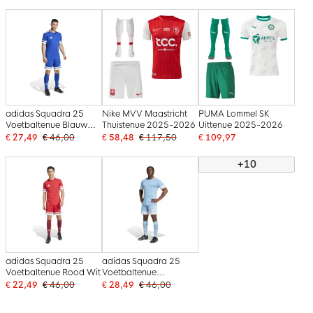
adidas Squadra 25
Nike MVV Maastricht
PUMA Lommel SK
Voetbaltenue Blauw
Thuistenue 2025-2026
Uittenue 2025-2026
Wit
€ 27,49
€ 46,00
€ 58,48
€ 117,50
€ 109,97
+10
adidas Squadra 25
adidas Squadra 25
Voetbaltenue Rood Wit
Voetbaltenue
Lichtblauw Wit
€ 22,49
€ 46,00
€ 28,49
€ 46,00