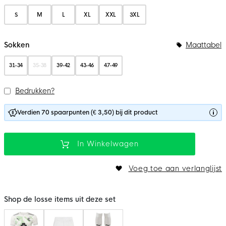
S
M
L
XL
XXL
3XL
Sokken
Maattabel
31-34
35-38
39-42
43-46
47-49
Bedrukken?
Verdien 70 spaarpunten (€ 3,50) bij dit product
In Winkelwagen
Voeg toe aan verlanglijst
Shop de losse items uit deze set