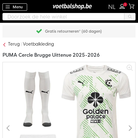
1
NL
Menu
Gratis retourneren* (60 dagen)
Terug
Voetbalkleding
PUMA Cercle Brugge Uittenue 2025-2026
Ga
naar
het
einde
van
de
afbeeldingen-
gallerij