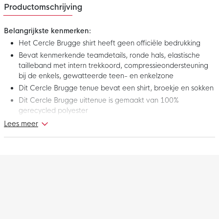
Productomschrijving
Belangrijkste kenmerken:
Het Cercle Brugge shirt heeft geen officiële bedrukking
Bevat kenmerkende teamdetails, ronde hals, elastische
tailleband met intern trekkoord, compressieondersteuning
bij de enkels, gewatteerde teen- en enkelzone
Dit Cercle Brugge tenue bevat een shirt, broekje en sokken
Dit Cercle Brugge uittenue is gemaakt van 100%
gerecycled polyester
Zweetafvoerende dryCELL technologie houdt je droog en
Lees meer
comfortabel
Dit is het nieuwe PUMA Cercle Brugge Uittenue 2025-2026.
Het is afgeleid van het shirt, broekje en sokken dat de spelers
van Cercle Brugge tijdens uitwedstrijden dragen. Toon nu je
trots voor Groen-Zwart met dit prachtige Cercle Brugge
uittenue!