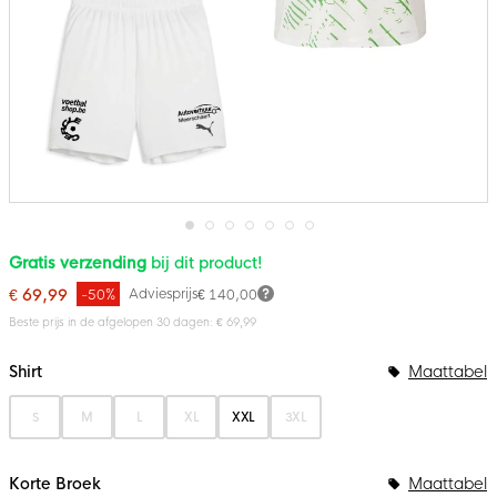
Ga
Gratis verzending
bij dit product!
naar
het
€ 69,99
Adviesprijs
-50%
€ 140,00
begin
van
Beste prijs in de afgelopen 30 dagen: € 69,99
de
Bundelopties
afbeeldingen-
gallerij
Shirt
Maattabel
S
M
L
XL
XXL
3XL
Korte Broek
Maattabel