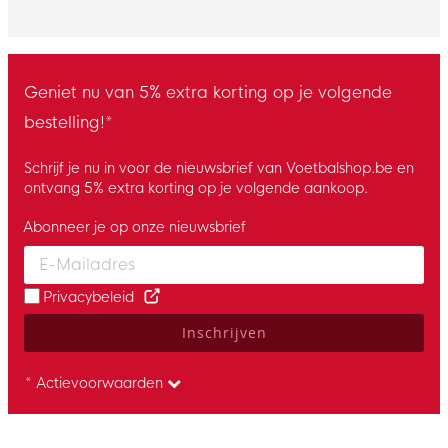
Geniet nu van 5% extra korting op je volgende
bestelling!*
Schrijf je nu in voor de nieuwsbrief van Voetbalshop.be en
ontvang 5% extra korting op je volgende aankoop.
Abonneer je op onze nieuwsbrief
Enter your email and accept the privacy policy to subscribe to 
Privacybeleid
Inschrijven
* Actievoorwaarden