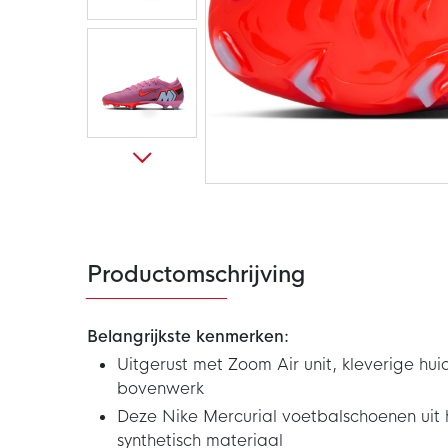
Ga
naar
het
begin
van
de
Productomschrijving
afbeeldingen-
gallerij
Belangrijkste kenmerken:
Uitgerust met Zoom Air unit, kleverige huid
bovenwerk
Deze Nike Mercurial voetbalschoenen uit
synthetisch materiaal