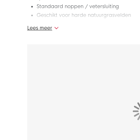
Standaard noppen / vetersluiting
Geschikt voor harde natuurgrasvelden
Lees meer
Geobsedeerd door snelheid? De grootste ste
Zoom Mercurial Vapor 16 Pro Gras Voetbalsc
ontworpen met geavanceerde technologieën e
snelste spelers in de sport het stuwende gevo
Het resultaat is de meest responsieve Mercuria
van jezelf en je favoriete Nike Mercurial voe
Pasvorm – hoe valt deze schoen?
De Nike Mercurial is geschikt voor spelers me
Zoom Air unit
Deze voetbalschoenen zijn gemaakt met een 
unit zit in de plaat en biedt extra responsie
Kleverige huid