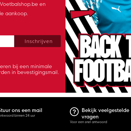
n Voetbalshop.be en
de aankoop.
 policy to subscribe to our newsletter.
Inschrijven
veren bij een minimale
rden in bevestigingsmail.
Stuur ons een mail
Bekijk veelgestelde
ntwoord binnen 24 uur
vragen
Voor een snel antwoord