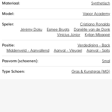
Synthetisch
Vapor Academy
Cristiano Ronaldo
Jérémy Doku
Esmee Brugts
Daniëlle van de Donk
Vinícius Júnior
Kylian Mbappé
Verdediging - Back
Middenveld - Aanvallend
Aanval - Vleugel
Aanval - Spits
Smal
Gras & Kunstgras (MG)