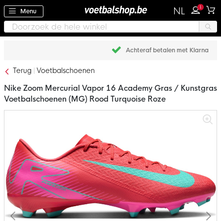
1
NL
Menu
Achteraf betalen met Klarna
Terug
Voetbalschoenen
Nike Zoom Mercurial Vapor 16 Academy Gras / Kunstgras
Voetbalschoenen (MG) Rood Turquoise Roze
Ga
naar
het
einde
van
de
afbeeldingen-
gallerij