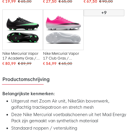
Kunstgras
Kunstgras
Kunstgras
€ 19,99
€ 65,00
€ 27,50
€ 65,00
€ 67,50
€ 90,00
Voetbalschoenen (MG)
Voetbalschoenen (MG)
Voetbalschoenen (MG)
Roze Felrood
Blauw Wit Felroze
Felroze Wit Zwart
+9
Lichtblauw
Nike Mercurial Vapor
Nike Mercurial Vapor
17 Academy Gras /
17 Club Gras /
Kunstgras
Kunstgras
€ 80,99
€ 89,99
€ 54,99
€ 65,00
Voetbalschoenen (MG)
Voetbalschoenen (MG)
Zwart Felgroen
Felroze Wit Zwart
Zilvergrijs
Productomschrijving
Belangrijkste kenmerken:
Uitgerust met Zoom Air unit, NikeSkin bovenwerk,
golfachtig tractiepatroon en stretch mesh
Deze Nike Mercurial voetbalschoenen uit het Mad Energy
Pack zijn gemaakt van synthetisch materiaal
Standaard noppen / vetersluiting