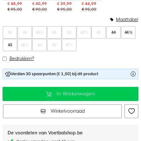
€ 48,99
€ 40,99
€ 39,99
€ 46,99
€ 95,00
€ 90,00
€ 95,00
€ 95,00
Maattabel
39
40
40 ½
41
42
42 ½
43
44
44 ½
45
45 ½
46
47
47 ½
Bedrukken?
Verdien 30 spaarpunten (€ 1,50) bij dit product
In Winkelwagen
Winkelvoorraad
De voordelen van Voetbalshop.be