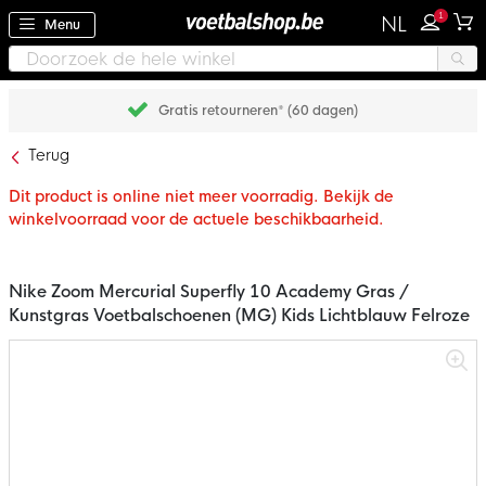
1
NL
Menu
Gratis retourneren* (60 dagen)
Terug
Dit product is online niet meer voorradig. Bekijk de
winkelvoorraad voor de actuele beschikbaarheid.
Nike Zoom Mercurial Superfly 10 Academy Gras /
Kunstgras Voetbalschoenen (MG) Kids Lichtblauw Felroze
Ga
naar
het
einde
van
de
afbeeldingen-
gallerij