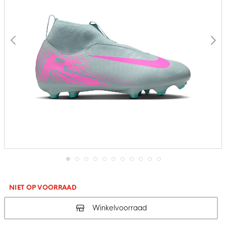
Ga
naar
het
NIET OP VOORRAAD
begin
van
Winkelvoorraad
de
afbeeldingen-
gallerij