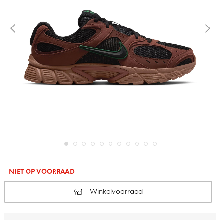
Ga
naar
het
NIET OP VOORRAAD
begin
van
Winkelvoorraad
de
afbeeldingen-
gallerij