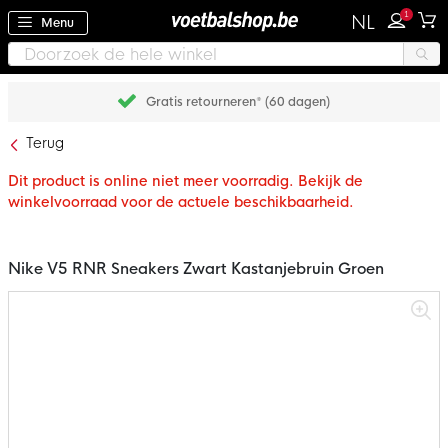
1
NL
Menu
Gratis retourneren* (60 dagen)
Terug
Dit product is online niet meer voorradig. Bekijk de
winkelvoorraad voor de actuele beschikbaarheid.
Nike V5 RNR Sneakers Zwart Kastanjebruin Groen
Ga
naar
het
einde
van
de
afbeeldingen-
gallerij