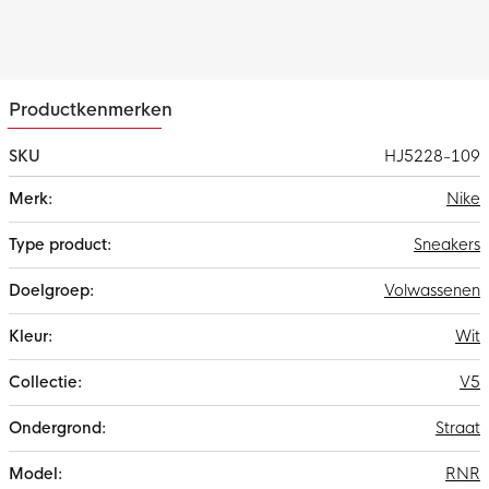
Productkenmerken
SKU
HJ5228-109
Meer
Nike
informatie
Sneakers
Volwassenen
Wit
V5
Straat
RNR