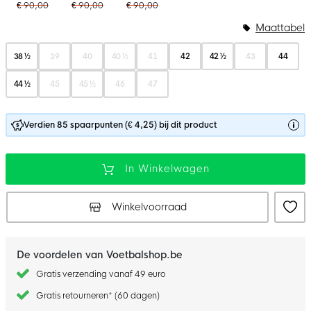
€ 90,00
€ 90,00
€ 90,00
Maattabel
38 ½
39
40
40 ½
41
42
42 ½
43
44
44 ½
45
45 ½
46
47
Verdien 85 spaarpunten (€ 4,25) bij dit product
In Winkelwagen
Winkelvoorraad
De voordelen van Voetbalshop.be
Gratis verzending vanaf 49 euro
Gratis retourneren* (60 dagen)