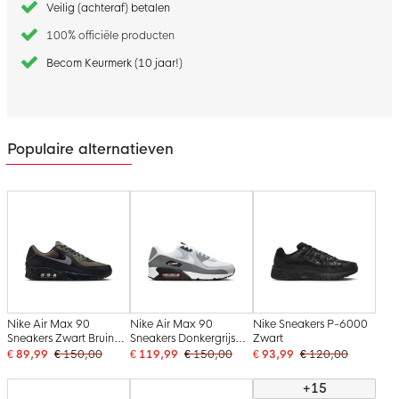
Veilig (achteraf) betalen
100% officiële producten
Becom Keurmerk (10 jaar!)
Populaire alternatieven
Nike Air Max 90
Nike Air Max 90
Nike Sneakers P-6000
Sneakers Zwart Bruin
Sneakers Donkergrijs
Zwart
Groen Donkergrijs
Wit Roze Grijs
€ 89,99
€ 150,00
€ 119,99
€ 150,00
€ 93,99
€ 120,00
+15