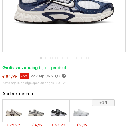
Ga
Gratis verzending
bij dit product!
naar
het
€ 84,99
-6%
Adviesprijs
€ 90,00
begin
van
Beste prijs in de afgelopen 30 dagen: € 84,99
de
afbeeldingen-
Andere kleuren
gallerij
+14
€ 79,99
€ 84,99
€ 67,99
€ 89,99