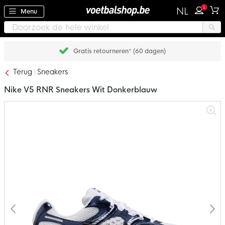
1
NL
Menu
Gratis retourneren* (60 dagen)
Terug
Sneakers
Nike V5 RNR Sneakers Wit Donkerblauw
Ga
naar
het
einde
van
de
afbeeldingen-
gallerij