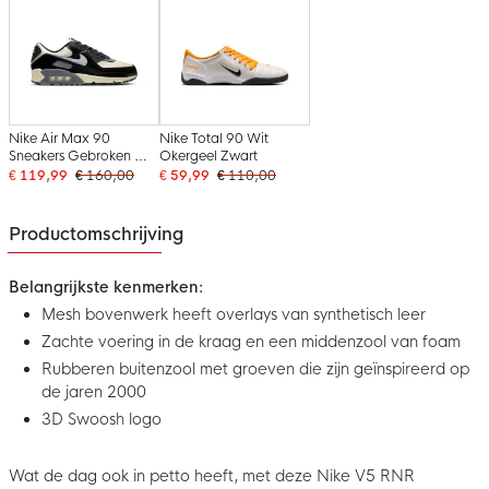
Nike Air Max 90
Nike Total 90 Wit
Sneakers Gebroken Wit
Okergeel Zwart
Zwart Zilvergrijs
€ 119,99
€ 160,00
€ 59,99
€ 110,00
Productomschrijving
Belangrijkste kenmerken:
Mesh bovenwerk heeft overlays van synthetisch leer
Zachte voering in de kraag en een middenzool van foam
Rubberen buitenzool met groeven die zijn geïnspireerd op
de jaren 2000
3D Swoosh logo
Wat de dag ook in petto heeft, met deze Nike V5 RNR