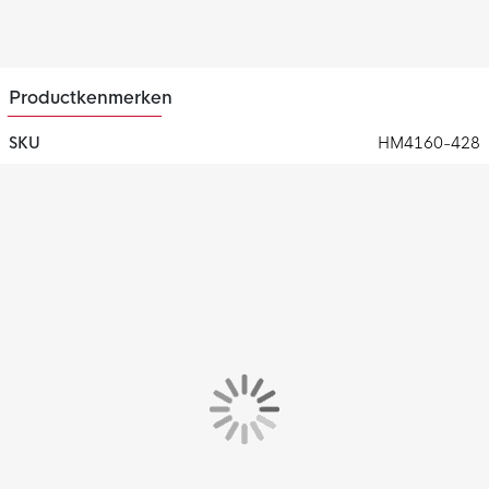
Dri-FIT technologie, wat ervoor zorgt dat zweet snel wordt
afgevoerd. Hierdoor blijf je droog en comfortabel tijdens het
trainen.
Productkenmerken
SKU
HM4160-428