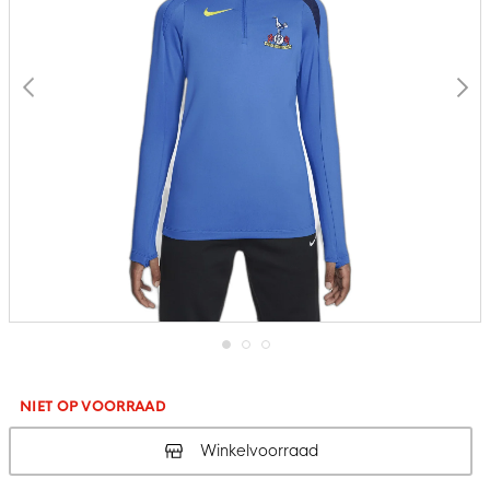
Ga
naar
het
NIET OP VOORRAAD
begin
van
Winkelvoorraad
de
afbeeldingen-
gallerij