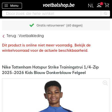
1
NL
Menu
Gratis retourneren* (60 dagen)
Terug
Voetbalkleding
Dit product is online niet meer voorradig. Bekijk de
winkelvoorraad voor de actuele beschikbaarheid.
Nike Tottenham Hotspur Strike Trainingstrui 1/4-Zip
2025-2026 Kids Blauw Donkerblauw Felgeel
Ga
naar
het
einde
van
de
afbeeldingen-
gallerij