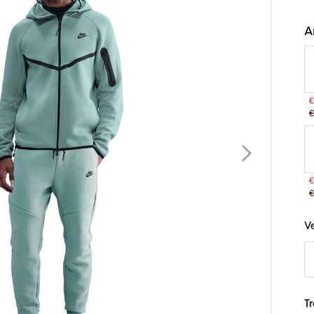
A
€
€
€
€
B
V
T