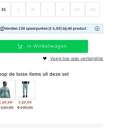
XS
S
M
L
XL
XXL
3XL
Verdien 130 spaarpunten (€ 6,50) bij dit product
In Winkelwagen
Voeg toe aan verlanglijst
hop de losse items uit deze set
€ 69,99
€ 59,99
 120,00
€ 100,00