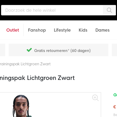
Zo
Outlet
Fanshop
Lifestyle
Kids
Dames
Gratis retourneren* (60 dagen)
rainingspak Lichtgroen Zwart
iningspak Lichtgroen Zwart
G
€
Be