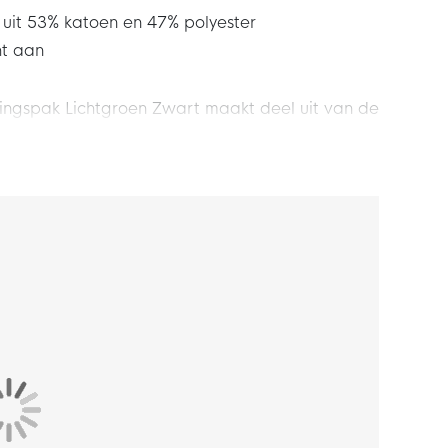
 uit 53% katoen en 47% polyester
ht aan
ningspak Lichtgroen Zwart maakt deel uit van de
s een innovatieve thermische constructie,
oudt tegen het lichaam, voor een warm gevoel
n je vrije tijd. Geniet nog meer van elk moment
vest met een standaard pasvorm die iets ruimer
portieve feel die makkelijk als laag is te
lf aanpassen naar wens met behulp van de
rdere zakken aanwezig. De broek is uitgerust
st heeft twee open steekzakken. Erg handig om