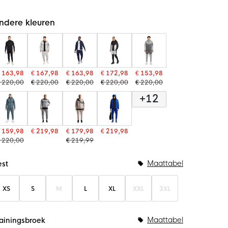
ndere kleuren
 163,98
€ 167,98
€ 163,98
€ 172,98
€ 153,98
 220,00
€ 220,00
€ 220,00
€ 220,00
€ 220,00
+12
 159,98
€ 219,98
€ 179,98
€ 219,98
 220,00
€ 219,99
undelopties
Maattabel
est
XS
S
M
L
XL
XXL
3XL
Maattabel
rainingsbroek