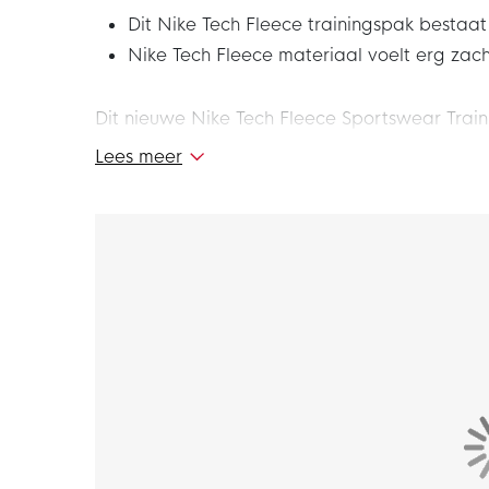
Dit Nike Tech Fleece trainingspak bestaat
Nike Tech Fleece materiaal voelt erg zac
Dit nieuwe Nike Tech Fleece Sportswear Trai
Nike Tech Fleece collectie. Nike Tech Fleece i
Lees meer
gemaakt van materiaal dat de warmte vasth
zonder extra gewicht. Heerlijk om te dragen i
met dit gave Nike Tech Fleece trainingspak!
Pasvorm
Het Nike Tech Fleece trainingspak heeft een 
valt bij de schouders, borst en body voor een s
dragen. Je kunt de pasvorm van de broek ze
elastische tailleband met trekkoord.
Kenmerken
In het Nike Tech Fleece trainingspak zijn mee
met een open steekzak en een ritszak, het ve