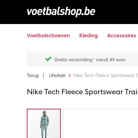
Voetbalschoenen
Kleding
Accessoires
Gratis verzending* vanaf 49 euro
Terug
Lifestyle
Nike Tech Fleece Sportswear T
Nike Tech Fleece Sportswear Tra
Ga
naar
het
einde
van
de