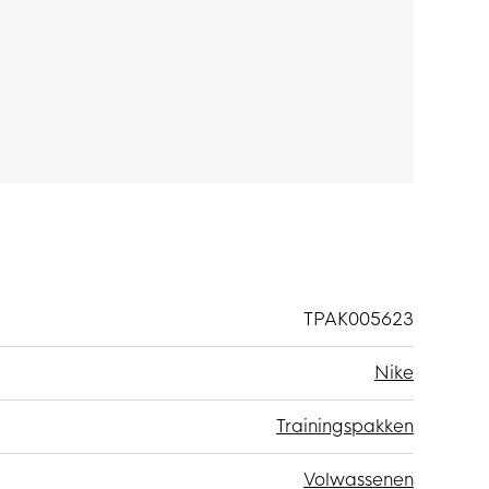
puchon biedt extra dekking wanneer nodig. Kies
edige ritssluiting.
t van 53% katoen en 47% polyester. Het
 de binnen- en buitenkant en biedt veel warmte
TPAK005623
Nike
Trainingspakken
Volwassenen