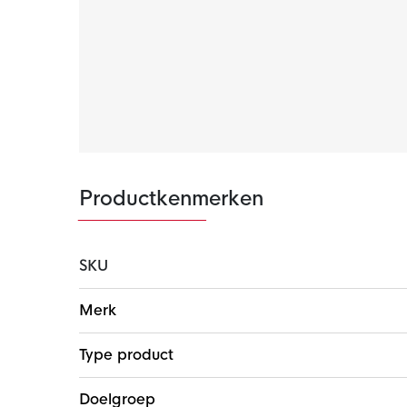
je spullen overal veilig mee te nemen. De ca
zelf hoe je het trainingspak draagt met de voll
Materiaal
Het Nike Tech Fleece trainingspak is gemaak
premium, lichte fleece materiaal is glad aan
zonder extra volume.
Productkenmerken
SKU
Meer
Merk
informatie
Type product
Doelgroep