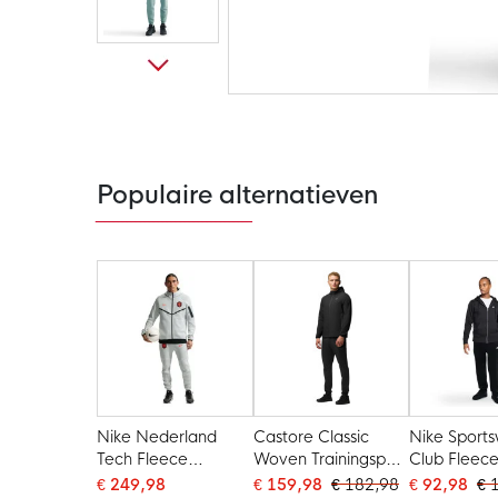
Ga
naar
het
begin
van
de
Populaire alternatieven
afbeeldingen-
gallerij
Nike Nederland
Castore Classic
Nike Sport
Tech Fleece
Woven Trainingspak
Club Fleec
Trainingspak 2026-
Zwart
Trainingspa
€ 249,98
€ 159,98
€ 182,98
€ 92,98
€ 