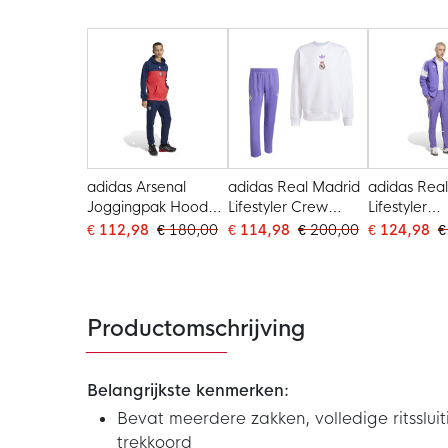
2028 Lichtgrijs
Wit
Zwart Feloranje
adidas Arsenal
adidas Real Madrid
adidas Rea
Joggingpak Hooded
Lifestyler Crew
Lifestyler
1992-1994 Rood
Trainingspak Wit
Trainingspak
€ 112,98
€ 180,00
€ 114,98
€ 200,00
€ 124,98
€
Blauw
Paars
Paars Wit
Productomschrijving
Belangrijkste kenmerken:
Bevat meerdere zakken, volledige ritsslui
trekkoord