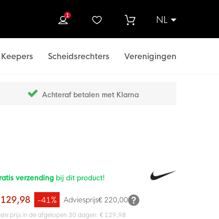
1
NL
ek
Keepers
Scheidsrechters
Verenigingen
Achteraf betalen met Klarna
ratis verzending
bij dit product!
 129,98
-41%
Adviesprijs
€ 220,00
ste prijs in de afgelopen 30 dagen: € 129,98