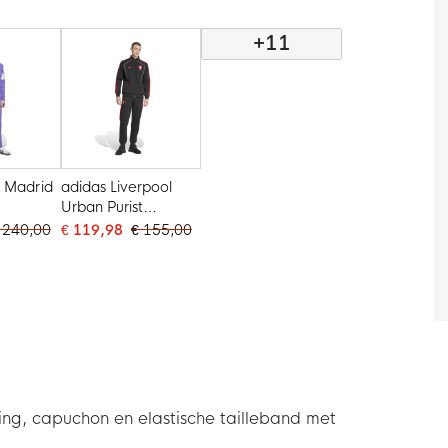
Roze Wit
Zwart Wit Roze
+11
l Madrid
adidas Liverpool
Urban Purist
 Full-Zip
Trainingspak Full-Zip
 240,00
€ 119,98
€ 155,00
Zwart Rood Wit
ting, capuchon en elastische tailleband met