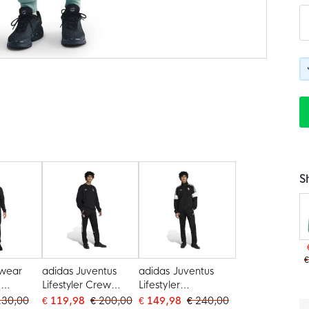
S
€
swear
adidas Juventus
adidas Juventus
e
Lifestyler Crew
Lifestyler
k Zwart
Trainingspak Zwart
Trainingspak Full-Zip
130,00
€ 119,98
€ 200,00
€ 149,98
€ 240,00