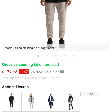
Model is 178 cm lang en draagt maat M
Ga
Gratis verzending
bij dit product!
naar
het
€ 179,98
Adviesprijs
-18%
€ 219,99
begin
van
Beste prijs in de afgelopen 30 dagen: € 179,98
de
afbeeldingen-
Andere kleuren
gallerij
+16