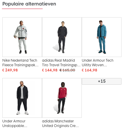
Populaire alternatieven
Nike Nederland Tech
adidas Real Madrid
Under Armour Tech
Fleece Trainingspak
Tiro Travel Trainingspak
Ulitity Woven
2026-2028 Lichtgrijs
Full-Zip Zwart
Trainingspak Full-Zip
€ 249,98
€ 144,98
€ 165,00
€ 164,98
Zwart Feloranje
Blauw Zwart
+15
Under Armour
adidas Manchester
Unstoppable
United Originals Crew