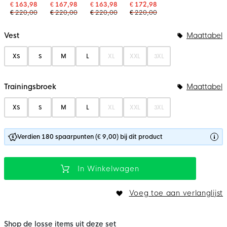
€ 163,98
€ 167,98
€ 163,98
€ 172,98
€ 220,00
€ 220,00
€ 220,00
€ 220,00
Bundelopties
Vest
Maattabel
XS
S
M
L
XL
XXL
3XL
Trainingsbroek
Maattabel
XS
S
M
L
XL
XXL
3XL
Verdien 180 spaarpunten (€ 9,00) bij dit product
In Winkelwagen
Voeg toe aan verlanglijst
Shop de losse items uit deze set