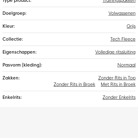
Trainingspakken
en 47% polyester. Het premium, lichte fleece materiaal is glad
aan de binnen- en buitenkant en biedt veel warmte zonder
Volwassenen
extra volume.
Grijs
Tech Fleece
Volledige ritssluiting
Normaal
Zonder Rits in Top
Zonder Rits in Broek
Met Rits in Broek
Zonder Enkelrits