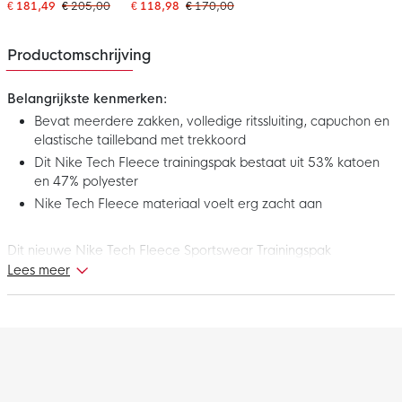
Trainingspak Full-Zip
Trainingspak Rood
€ 181,49
€ 205,00
€ 118,98
€ 170,00
Zwart
Zwart Wit
Productomschrijving
Belangrijkste kenmerken:
Bevat meerdere zakken, volledige ritssluiting, capuchon en
elastische tailleband met trekkoord
Dit Nike Tech Fleece trainingspak bestaat uit 53% katoen
en 47% polyester
Nike Tech Fleece materiaal voelt erg zacht aan
Dit nieuwe Nike Tech Fleece Sportswear Trainingspak
Donkergrijs Zwart maakt deel uit van de Nike Tech Fleece
Lees meer
collectie. Nike Tech Fleece is een innovatieve thermische
constructie, gemaakt van materiaal dat de warmte vasthoudt
tegen het lichaam, voor een warm gevoel zonder extra
gewicht. Heerlijk om te dragen in je vrije tijd. Geniet nog meer
van elk moment met dit gave Nike Tech Fleece trainingspak!
Pasvorm