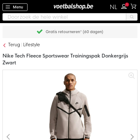
1
NL
Menu
Gratis retourneren* (60 dagen)
Terug
Lifestyle
Nike Tech Fleece Sportswear Trainingspak Donkergrijs
Zwart
Ga
naar
het
einde
van
de
afbeeldingen-
gallerij