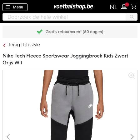
1
NL
Menu
Gratis retourneren* (60 dagen)
Terug
Lifestyle
Nike Tech Fleece Sportswear Joggingbroek Kids Zwart
Grijs Wit
Ga
naar
het
einde
van
de
afbeeldingen-
gallerij