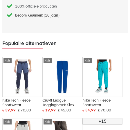
100% officiële producten
Becom Keurmerk (10 jaar!)
Populaire alternatieven
Kids
Kids
Kids
Nike Tech Fleece
Cruyff League
Nike Tech Fleece
Sportswear
Joggingbroek Kids
Sportswear
Joggingbroek Kids
Blauw Wit
Joggingbroek Kids
€ 39,99
€ 70,00
€ 19,99
€ 45,00
€ 34,99
€ 70,00
Blauw Donkerblauw
Turquoise Zwart
Zwart
+15
Kids
Kids