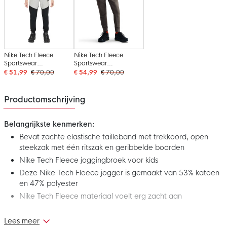
Nike Tech Fleece
Nike Tech Fleece
Sportswear
Sportswear
Joggingbroek Kids
Joggingbroek Kids Grijs
€ 51,99
€ 70,00
€ 54,99
€ 70,00
Zwart Grijs
Zwart
Productomschrijving
Belangrijkste kenmerken:
Bevat zachte elastische tailleband met trekkoord, open
steekzak met één ritszak en geribbelde boorden
Nike Tech Fleece joggingbroek voor kids
Deze Nike Tech Fleece jogger is gemaakt van 53% katoen
en 47% polyester
Nike Tech Fleece materiaal voelt erg zacht aan
Lees meer
Deze nieuwe Nike Tech Fleece Sportswear Joggingbroek Kids