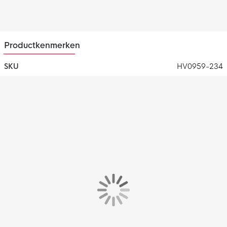
In de ritszak zit een extra zakje voor je sleutels, pasjes en
telefoon zodat je die makkelijk kunt pakken.
Materiaal
Productkenmerken
De Nike Tech Fleece jogger is gemaakt van 53% katoen en
47% polyester. Het lichte premium fleece materiaal is glad aan
SKU
HV0959-234
de binnen- en buitenkant en biedt veel warmte zonder extra
volume.