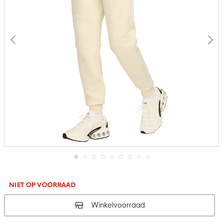
Ga
naar
het
NIET OP VOORRAAD
begin
van
Winkelvoorraad
de
afbeeldingen-
gallerij