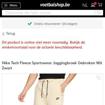
1
NL
Menu
Gratis retourneren* (60 dagen)
Terug
Dit product is online niet meer voorradig. Bekijk de
winkelvoorraad voor de actuele beschikbaarheid.
Nike Tech Fleece Sportswear Joggingbroek Gebroken Wit
Zwart
Ga
naar
het
einde
van
de
afbeeldingen-
gallerij