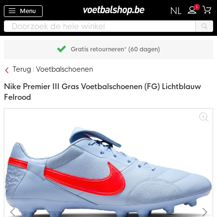
1
NL
Menu
Gratis retourneren* (60 dagen)
Terug
Voetbalschoenen
Nike Premier III Gras Voetbalschoenen (FG) Lichtblauw
Felrood
Ga
naar
het
einde
van
de
afbeeldingen-
gallerij