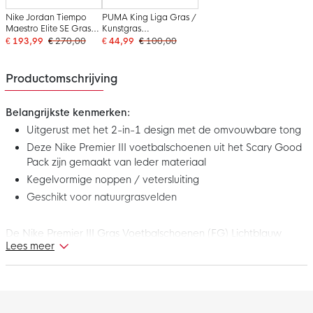
Nike Jordan Tiempo
PUMA King Liga Gras /
Maestro Elite SE Gras
Kunstgras
Voetbalschoenen (FG)
Voetbalschoenen (MG)
€ 193,99
€ 270,00
€ 44,99
€ 100,00
Felrood Zwart
Wit Oranje Zwart
Productomschrijving
Belangrijkste kenmerken:
Uitgerust met het 2-in-1 design met de omvouwbare tong
Deze Nike Premier III voetbalschoenen uit het Scary Good
Pack zijn gemaakt van leder materiaal
Kegelvormige noppen / vetersluiting
Geschikt voor natuurgrasvelden
De Nike Premier III Gras Voetbalschoenen (FG) Lichtblauw
Lees meer
Felrood gaan terug naar de basics met een tijdloos design van
soepel kangoeroeleer. Met deze voetbalschoenen beweeg je
vol zelfvertrouwen over het veld. Haal het maximale uit je
volgende training of wedstrijd met deze gave Nike Premier
voetbalschoenen!