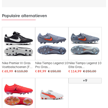
Populaire alternatieven
Nike Premier III Gras
Nike Tiempo Legend 10
Nike Tiempo Legend 10
Voetbalschoenen (FG)
Pro Gras
Elite Gras
Zwart Wit Zwart
Voetbalschoenen (FG)
Voetbalschoenen (FG)
€ 65,99
€ 110,00
€ 89,99
€ 150,00
€ 114,99
€ 250,00
Lichtblauw Felrood
Lichtblauw Felrood
Zwart
Zwart
+9