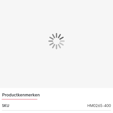
Pasvorm - hoe valt deze schoen?
De Nike Premier III voetbalschoen heeft een wijde pasvorm.
Het kangoeroeleer zorgt ervoor dat de schoen zich aanpast
naar de vorm van jouw voet. Dit zorgt voor de perfecte
pasvorm.
Geweldig balgevoel
Bovenwerk van premium kangoeroeleer voelt lekker zacht aan.
2-in-1 design
De omvouwbare tong heeft een lijn zodat je kunt kiezen tussen
een traditionele of een moderne look.
Grip op hoge snelheid
De kegelvormige noppen bieden de grip die je nodig hebt bij
hoge snelheden.
Productkenmerken
SKU
HM0265-400
Meer