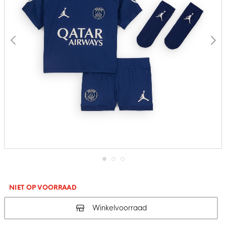
Ga
naar
het
NIET OP VOORRAAD
begin
van
Winkelvoorraad
de
afbeeldingen-
gallerij