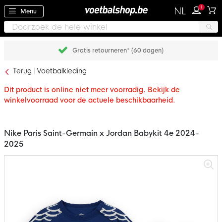
1
NL
Menu
Gratis retourneren* (60 dagen)
Terug
Voetbalkleding
Dit product is online niet meer voorradig. Bekijk de
winkelvoorraad voor de actuele beschikbaarheid.
Nike Paris Saint-Germain x Jordan Babykit 4e 2024-
2025
Ga
naar
het
einde
van
de
afbeeldingen-
gallerij