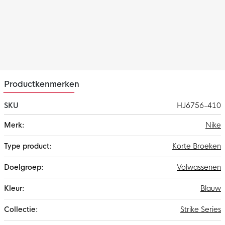
Kenmerken
Het Nike Paris Saint-Germain trainingsbroekje is voorzien van
ritszakken waarin je jouw belangrijkste items kunt meenemen.
Materiaal
Dit Paris Saint-Germain trainingsbroekje is gemaakt van 91%
polyester en 9% elastaan. Dit materiaal is voorzien van de Nike
Dri-FIT technologie, wat ervoor zorgt dat zweet snel wordt
Productkenmerken
afgevoerd. Hierdoor blijf je droog en comfortabel tijdens het
trainen.
SKU
HJ6756-410
Meer
Nike
informatie
Korte Broeken
Volwassenen
Blauw
Strike Series