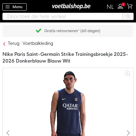
1
NL
Menu
Gratis retourneren* (60 dagen)
Terug
Voetbalkleding
Nike Paris Saint-Germain Strike Trainingsbroekje 2025-
2026 Donkerblauw Blauw Wit
Ga
naar
het
einde
van
de
afbeeldingen-
gallerij