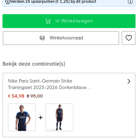
Verdien 25 spaarpunten (€ 1,25) bij dit product
In Winkelwagen
Winkelvoorraad
Bekijk deze combinatie(s)
Nike Paris Saint-Germain Strike
Trainingsset 2025-2026 Donkerblauw
Blauw Wit
€ 54,98
€ 95,00
+