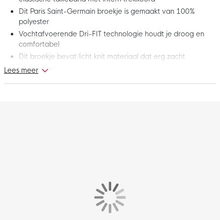
Dit Paris Saint-Germain broekje is gemaakt van 100%
polyester
Vochtafvoerende Dri-FIT technologie houdt je droog en
comfortabel
Dit broekje bevat licht knit materiaal dat erg zacht
aanvoelt
Lees meer
Dit is het nieuwe Nike Paris Saint-Germain Strike
Trainingsbroekje 2025-2026 Donkerblauw Blauw Wit. De
kenmerkende teamdetails, zoals het clublogo en de Nike
swoosh, geven de klasse en de waarden van de club weer.
Toon nu je passie voor de Franse club met dit Paris Saint-
Germain trainingsbroekje!
Pasvorm
Het Nike Paris Saint-Germain Strike trainingsbroekje heeft een
standaard pasvorm. Je kunt de pasvorm van het broekje zelf
aanpassen met behulp van de elastische tailleband met intern
trekkoord. Zo geniet je steeds van het beste draagcomfort.