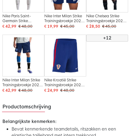
Nike Paris Saint-
Nike Inter Milan Strike
Nike Chelsea Strike
Germain Strike
Trainingsbroekje 2025-
Trainingsbroekje 2025-
Trainingsbroekje 2026-
2026 Donkerblauw Wit
2026 Donkergroen Wit
€ 42,99
€ 48,00
€ 19,99
€ 45,00
€ 28,50
€ 45,00
2027 Zwart Felrood
Donkerblauw
+12
Nike Inter Milan Strike
Nike Kroatië Strike
Trainingsbroekje 2026-
Trainingsbroekje 2026-
2027 Donkerblauw Wit
2028 Blauw Rood Wit
€ 42,99
€ 48,00
€ 24,99
€ 48,00
Productomschrijving
Belangrijkste kenmerken:
Bevat kenmerkende teamdetails, ritszakken en een
elastische tailleband met intern trekkoord